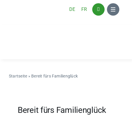
Zum
DE
FR
Inhalt
springen
Startseite
»
Bereit fürs Familienglück
Bereit fürs Familienglück