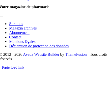
Votre magazine de pharmacie
Toggle
Navigation
Sur nous
Magazin archives
Abonnement
Contact
Mentions légales
Déclaration de protection des données
© 2012 - 2026
Avada Website Builder
by
ThemeFusion
- Tous droits
réservés.
Page load link
Go
to
Top