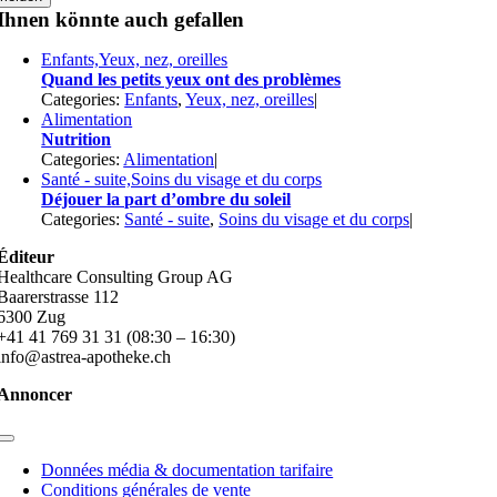
Ihnen könnte auch gefallen
Enfants,Yeux, nez, oreilles
Quand les petits yeux ont des problèmes
Categories:
Enfants
,
Yeux, nez, oreilles
|
Alimentation
Nutrition
Categories:
Alimentation
|
Santé - suite,Soins du visage et du corps
Déjouer la part d’ombre du soleil
Categories:
Santé - suite
,
Soins du visage et du corps
|
Éditeur
Healthcare Consulting Group AG
Baarerstrasse 112
6300 Zug
+41 41 769 31 31 (08:30 – 16:30)
info@astrea-apotheke.ch
Annoncer
Toggle
Navigation
Données média & documentation tarifaire
Conditions générales de vente