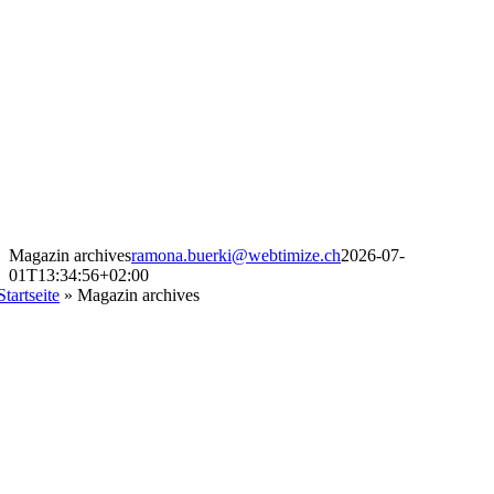
Magazin archives
ramona.buerki@webtimize.ch
2026-07-
01T13:34:56+02:00
Startseite
»
Magazin archives