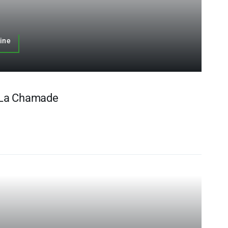
uine
 La Chamade