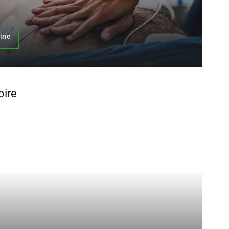
uine
oire