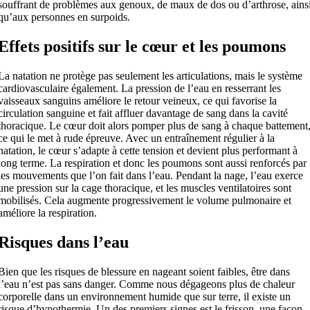
souffrant de problèmes aux genoux, de maux de dos ou d’arthrose, ains
qu’aux personnes en surpoids.
Effets positifs sur le cœur et les poumons
La natation ne protège pas seulement les articulations, mais le système
cardiovasculaire également. La pression de l’eau en resserrant les
vaisseaux sanguins améliore le retour veineux, ce qui favorise la
circulation sanguine et fait affluer davantage de sang dans la cavité
thoracique. Le cœur doit alors pomper plus de sang à chaque battement
ce qui le met à rude épreuve. Avec un entraînement régulier à la
natation, le cœur s’adapte à cette tension et devient plus performant à
long terme. La respiration et donc les poumons sont aussi renforcés par
les mouvements que l’on fait dans l’eau. Pendant la nage, l’eau exerce
une pression sur la cage thoracique, et les muscles ventilatoires sont
mobilisés. Cela augmente progressivement le volume pulmonaire et
améliore la respiration.
Risques dans l’eau
Bien que les risques de blessure en nageant soient faibles, être dans
l’eau n’est pas sans danger. Comme nous dégageons plus de chaleur
corporelle dans un environnement humide que sur terre, il existe un
risque d’hypothermie. Un des premiers signes est le frisson, une façon