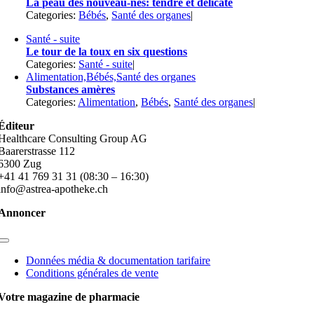
La peau des nouveau-nés: tendre et délicate
Categories:
Bébés
,
Santé des organes
|
Santé - suite
Le tour de la toux en six questions
Categories:
Santé - suite
|
Alimentation,Bébés,Santé des organes
Substances amères
Categories:
Alimentation
,
Bébés
,
Santé des organes
|
Éditeur
Healthcare Consulting Group AG
Baarerstrasse 112
6300 Zug
+41 41 769 31 31 (08:30 – 16:30)
info@astrea-apotheke.ch
Annoncer
Toggle
Navigation
Données média & documentation tarifaire
Conditions générales de vente
Votre magazine de pharmacie