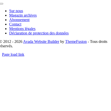
Toggle
Navigation
Sur nous
Magazin archives
Abonnement
Contact
Mentions légales
Déclaration de protection des données
© 2012 - 2026
Avada Website Builder
by
ThemeFusion
- Tous droits
réservés.
Page load link
Go
to
Top