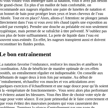
Si vous voulez vous immerger dans la natation, vous n’avez pas besoin
de grand-chose. En plus d’un maillot de bain confortable, on
recommande aux nageurs réguliers une paire de lunettes de natation et
un bonnet de bain pour protéger leurs yeux et leurs cheveux de l’eau
chlorée. Tout est en place? Alors, allons-y! Attention: ne plongez jamai
directement dans l’eau si vous avez très chaud (après une exposition au
soleil par exemple). Prendre une douche au préalable est non seulement
hygiénique, mais permet de se rafraîchir à titre préventif. N’oubliez pas
non plus de boire suffisamment. La perte de liquide dans l’eau est
souvent sous-estimée. En effet, les nageurs transpirent aussi et doivent
reconstituer les fluides perdus.
Le bon entraînement
La natation favorise l’endurance, renforce les muscles et améliore la
coordination. Afin de bénéficier de manière optimale de ces effets
positifs, un entraînement régulier est indispensable. On conseille aux
débutants de nager deux à trois fois par semaine. Au début de
l’entraînement, réchauffez vos muscles et vos articulations avec
quelques exercices d’échauffement et une nage douce pour qu’ils soien
à la «température de fonctionnement». Vous serez alors plus performant
et éviterez autant les blessures. Vous êtes libre de choisir votre style de
nage pour votre séance. Il est juste primordial de le faire correctement e
que vous évitiez des mauvaises postures qui vous causeraient des
problèmes. Terminez la séance d’entraînement par une nage de