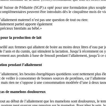
té Suisse de Pédiatrie (SGP) a opté pour une formulation plus souple 
 complémentaires peuvent être introduits dès le cinquième mois de vie
’allaitement maternel n’est pas une question de tout ou rien:
allaitement partiel apporte également
 précieux bienfaits au bébé.»
 pour la production de lait
nseillé aux femmes qui allaitent de boire au moins deux litres d’eau par 
e l’anis et du cumin, qui stimulent la lactation. Jusqu’à récemment on
ement aux produits à base de fenouil pendant l’allaitement, jusqu’à ce 
tion pendant l’allaitement
’allaitement, les besoins énergétiques quotidiens sont nettement plus é
 de veiller à consommer de bonnes sources de protéines, car l’allaiteme
, mais rien ne s’oppose à une consommation modérée d’une à deux tasse
 cas de mamelons douloureux
tout au début de l’allaitement que les mamelons sont douloureux, le temp
posture peut exercer une pression sur le mamelon. Pour téter le sein, l