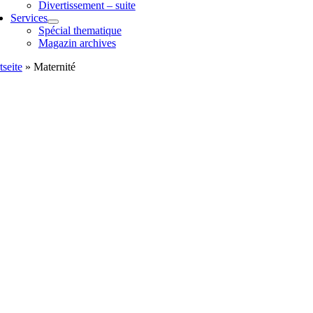
Divertissement – suite
Services
Spécial thematique
Magazin archives
tseite
»
Maternité