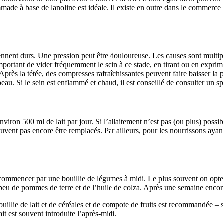
mmade à base de lanoline est idéale. Il existe en outre dans le commerce 
nnent durs. Une pression peut être douloureuse. Les causes sont multiples
portant de vider fréquemment le sein à ce stade, en tirant ou en expriman
Après la tétée, des compresses rafraîchissantes peuvent faire baisser la pr
eau. Si le sein est enflammé et chaud, il est conseillé de consulter un sp
ron 500 ml de lait par jour. Si l’allaitement n’est pas (ou plus) possibl
peuvent pas encore être remplacés. Par ailleurs, pour les nourrissons ayan
de commencer par une bouillie de légumes à midi. Le plus souvent on opt
 peu de pommes de terre et de l’huile de colza. Après une semaine encor
llie de lait et de céréales et de compote de fruits est recommandée – 
it est souvent introduite l’après-midi.