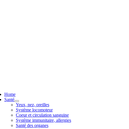
ggle
vigation
Home
Santé
Yeux, nez, oreilles
Système locomoteur
Coeur et circulation sanguine
Système immunitaire, allergies
Santé des organes