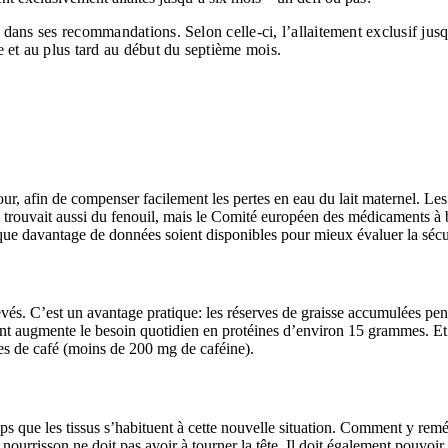
dans ses recommandations. Selon celle-ci, l’allaitement exclusif jusq
 et au plus tard au début du septième mois.
jour, afin de compenser facilement les pertes en eau du lait maternel. Les
 y trouvait aussi du fenouil, mais le Comité européen des médicaments 
que davantage de données soient disponibles pour mieux évaluer la sécuri
levés. C’est un avantage pratique: les réserves de graisse accumulées pe
nt augmente le besoin quotidien en protéines d’environ 15 grammes. Et q
s de café (moins de 200 mg de caféine).
s que les tissus s’habituent à cette nouvelle situation. Comment y reméd
e nourrisson ne doit pas avoir à tourner la tête. Il doit également pouv