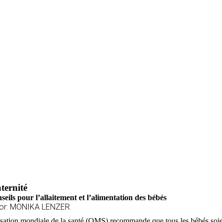
ternité
seils pour l’allaitement et l’alimentation des bébés
or: MONIKA LENZER
sation mondiale de la santé (OMS) recommande que tous les bébés soient