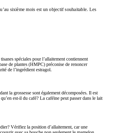
u’au sixième mois est un objectif souhaitable. Les
 tisanes spéciales pour l’allaitement contiennent
à base de plantes (HMPC) préconise de renoncer
té de l’ingrédient estragol.
ndant la grossesse sont également décomposées. Il est
u’en est-il du café? La caféine peut passer dans le lait
ier? Vérifiez la position d’allaitement, car une
oir couvrir avec sa bouche non seulement le mamelon,