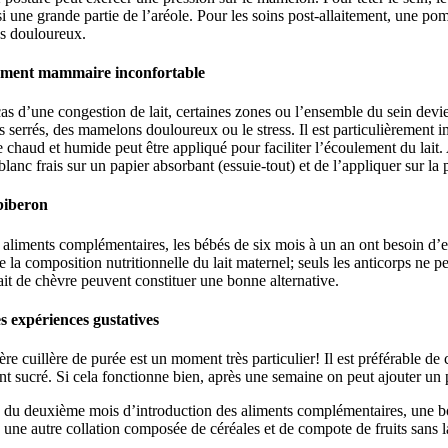
i une grande partie de l’aréole. Pour les soins post-allaitement, une po
 douloureux.
ment mammaire inconfortable
as d’une congestion de lait, certaines zones ou l’ensemble du sein devie
 serrés, des mamelons douloureux ou le stress. Il est particulièrement im
te chaud et humide peut être appliqué pour faciliter l’écoulement du lait. 
lanc frais sur un papier absorbant (essuie-tout) et de l’appliquer sur la p
biberon
 aliments complémentaires, les bébés de six mois à un an ont besoin d’envi
e la composition nutritionnelle du lait maternel; seuls les anticorps ne 
ait de chèvre peuvent constituer une bonne alternative.
s expériences gustatives
re cuillère de purée est un moment très particulier! Il est préférable 
t sucré. Si cela fonctionne bien, après une semaine on peut ajouter un
du deuxième mois d’introduction des aliments complémentaires, une boui
, une autre collation composée de céréales et de compote de fruits sans la