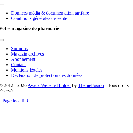
Toggle
Navigation
Données média & documentation tarifaire
Conditions générales de vente
Votre magazine de pharmacie
Toggle
Navigation
Sur nous
Magazin archives
Abonnement
Contact
Mentions légales
Déclaration de protection des données
© 2012 - 2026
Avada Website Builder
by
ThemeFusion
- Tous droits
réservés.
Page load link
Go
to
Top