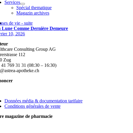
Services
Spécial thematique
Magazin archives
ases de vie - suite
 Lune Comme Dernière Demeure
vrier 10, 2026
teur
lthcare Consulting Group AG
rerstrasse 112
0 Zug
 41 769 31 31 (08:30 – 16:30)
o@astrea-apotheke.ch
noncer
ggle
vigation
Données média & documentation tarifaire
Conditions générales de vente
re magazine de pharmacie
ggle