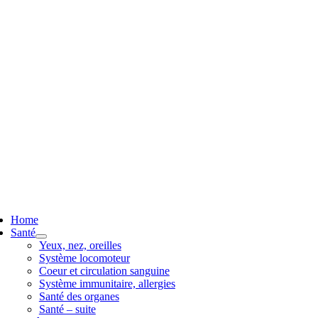
ggle
vigation
Home
Santé
Yeux, nez, oreilles
Système locomoteur
Coeur et circulation sanguine
Système immunitaire, allergies
Santé des organes
Santé – suite