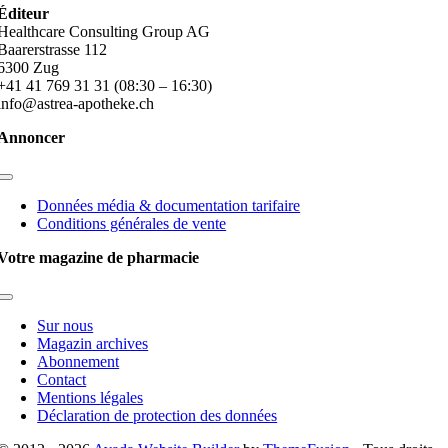
Éditeur
Healthcare Consulting Group AG
Baarerstrasse 112
6300 Zug
+41 41 769 31 31 (08:30 – 16:30)
info@astrea-apotheke.ch
Annoncer
Toggle
Navigation
Données média & documentation tarifaire
Conditions générales de vente
Votre magazine de pharmacie
Toggle
Navigation
Sur nous
Magazin archives
Abonnement
Contact
Mentions légales
Déclaration de protection des données