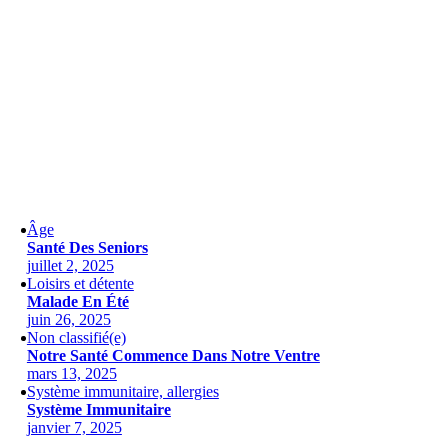
Âge
Santé Des Seniors
juillet 2, 2025
Loisirs et détente
Malade En Été
juin 26, 2025
Non classifié(e)
Notre Santé Commence Dans Notre Ventre
mars 13, 2025
Système immunitaire, allergies
Système Immunitaire
janvier 7, 2025