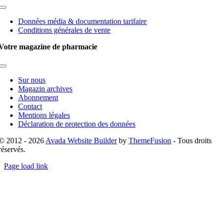
Toggle
Navigation
Données média & documentation tarifaire
Conditions générales de vente
Votre magazine de pharmacie
Toggle
Navigation
Sur nous
Magazin archives
Abonnement
Contact
Mentions légales
Déclaration de protection des données
© 2012 - 2026
Avada Website Builder
by
ThemeFusion
- Tous droits
réservés.
Page load link
Go
to
Top