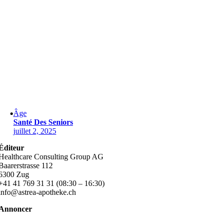
Âge
Santé Des Seniors
juillet 2, 2025
Éditeur
Healthcare Consulting Group AG
Baarerstrasse 112
6300 Zug
+41 41 769 31 31 (08:30 – 16:30)
info@astrea-apotheke.ch
Annoncer