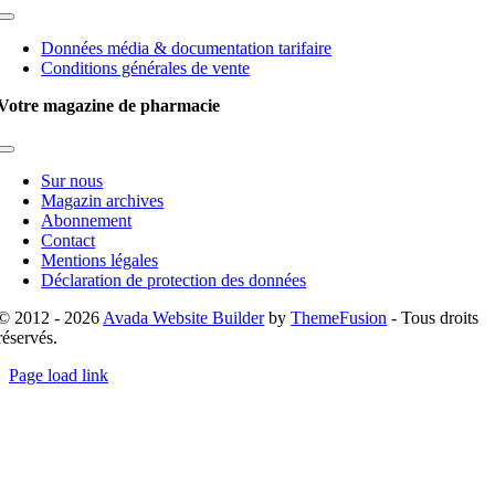
Toggle
Navigation
Données média & documentation tarifaire
Conditions générales de vente
Votre magazine de pharmacie
Toggle
Navigation
Sur nous
Magazin archives
Abonnement
Contact
Mentions légales
Déclaration de protection des données
© 2012 - 2026
Avada Website Builder
by
ThemeFusion
- Tous droits
réservés.
Page load link
Go
to
Top