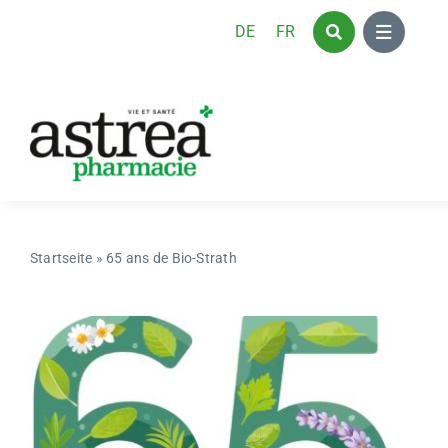
Skip
DE
FR
to
content
Startseite
»
65 ans de Bio-Strath