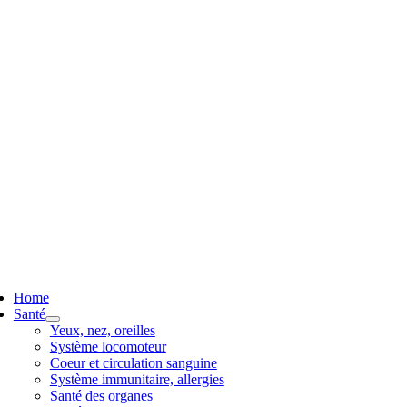
ggle
vigation
Home
Santé
Yeux, nez, oreilles
Système locomoteur
Coeur et circulation sanguine
Système immunitaire, allergies
Santé des organes