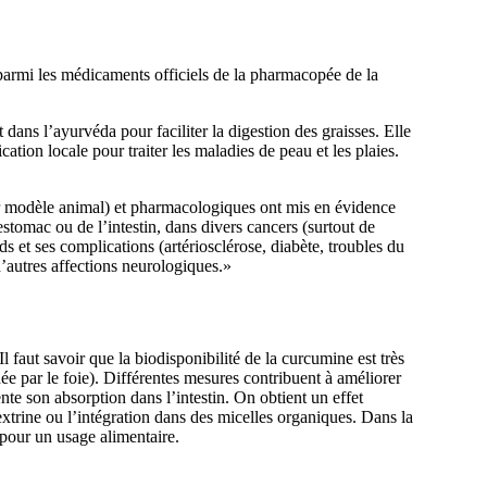
i parmi les médicaments officiels de la pharmacopée de la
dans l’ayurvéda pour faciliter la digestion des graisses. Elle
ation locale pour traiter les maladies de peau et les plaies.
sur modèle animal) et pharmacologiques ont mis en évidence
’estomac ou de l’intestin, dans divers cancers (surtout de
ids et ses complications (artériosclérose, diabète, troubles du
’autres affections neurologiques.»
aut savoir que la biodisponibilité de la curcumine est très
dée par le foie). Différentes mesures contribuent à améliorer
te son absorption dans l’intestin. On obtient un effet
extrine ou l’intégration dans des micelles organiques. Dans la
 pour un usage alimentaire.