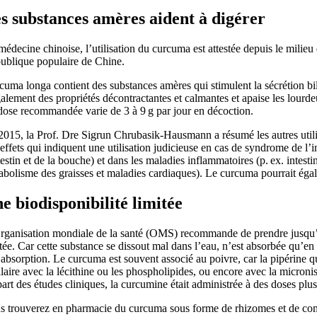
s substances amères aident à digérer
édecine chinoise, l’utilisation du curcuma est attestée depuis le milieu
ublique populaire de Chine.
uma longa contient des substances amères qui stimulent la sécrétion bilia
alement des propriétés décontractantes et calmantes et apaise les lourdeu
dose recommandée varie de 3 à 9 g par jour en décoction.
2015, la Prof. Dre Sigrun Chrubasik-Hausmann a résumé les autres utilis
effets qui indiquent une utilisation judicieuse en cas de syndrome de l’in
testin et de la bouche) et dans les maladies inflammatoires (p. ex. intesti
abolisme des graisses et maladies cardiaques). Le curcuma pourrait égal
e biodisponibilité limitée
rganisation mondiale de la santé (OMS) recommande de prendre jusqu’à 3 
tée. Car cette substance se dissout mal dans l’eau, n’est absorbée qu’en 
absorption. Le curcuma est souvent associé au poivre, car la pipérine qu
laire avec la lécithine ou les phospholipides, ou encore avec la microni
art des études cliniques, la curcumine était administrée à des doses pl
s trouverez en pharmacie du curcuma sous forme de rhizomes et de com