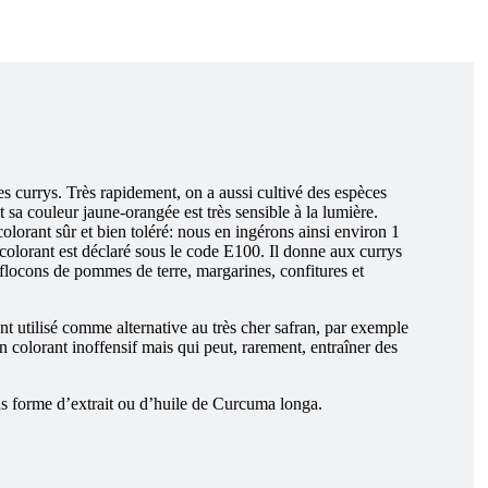
 currys. Très rapidement, on a aussi cultivé des espèces
t sa couleur jaune-orangée est très sensible à la lumière.
colorant sûr et bien toléré: nous en ingérons ainsi environ 1
 colorant est déclaré sous le code E100. Il donne aux currys
, flocons de pommes de terre, margarines, confitures et
t utilisé comme alternative au très cher safran, par exemple
un colorant inoffensif mais qui peut, rarement, entraîner des
ous forme d’extrait ou d’huile de Curcuma longa.