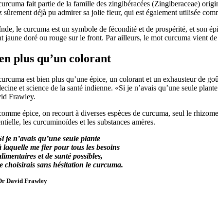
curcuma fait partie de la famille des zingibéracées (Zingiberaceae) ori
 sûrement déjà pu admirer sa jolie fleur, qui est également utilisée co
nde, le curcuma est un symbole de fécondité et de prospérité, et son épi
t jaune doré ou rouge sur le front. Par ailleurs, le mot curcuma vient 
en plus qu’un colorant
curcuma est bien plus qu’une épice, un colorant et un exhausteur de goû
cine et science de la santé indienne. «Si je n’avais qu’une seule plante 
id Frawley.
 comme épice, on recourt à diverses espèces de curcuma, seul le rhizome
ntielle, les curcuminoïdes et les substances amères.
Si je n’avais qu’une seule plante
à laquelle me fier pour tous les besoins
alimentaires et de santé possibles,
je choisirais sans hésitation le curcuma.
Dr David Frawley