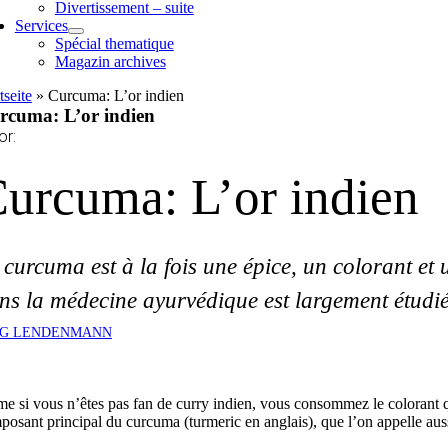
Divertissement – suite
Services
Spécial thematique
Magazin archives
tseite
»
Curcuma: L’or indien
rcuma: L’or indien
or:
urcuma: L’or indien
 curcuma est à la fois une épice, un colorant et
ns la médecine ayurvédique est largement étudi
RG LENDENMANN
 si vous n’êtes pas fan de curry indien, vous consommez le colorant qui
osant principal du curcuma (turmeric en anglais), que l’on appelle auss