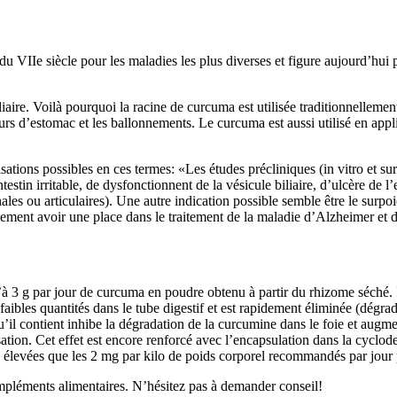
 du VIIe siècle pour les maladies les plus diverses et figure aujourd’hu
ire. Voilà pourquoi la racine de curcuma est utilisée traditionnellement 
rs d’estomac et les ballonnements. Le curcuma est aussi utilisé en applic
ations possibles en ces termes: «Les études précliniques (in vitro et 
testin irritable, de dysfonctionnent de la vésicule biliaire, d’ulcère de l
nales ou articulaires). Une autre indication possible semble être le surpo
ement avoir une place dans le traitement de la maladie d’Alzheimer et d
g par jour de curcuma en poudre obtenu à partir du rhizome séché. Il f
faibles quantités dans le tube digestif et est rapidement éliminée (dégra
’il contient inhibe la dégradation de la curcumine dans le foie et augmen
sation. Cet effet est encore renforcé avec l’encapsulation dans la cyclod
us élevées que les 2 mg par kilo de poids corporel recommandés par jour
pléments alimentaires. N’hésitez pas à demander conseil!