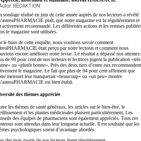
Autor: REDAKTION
 sondage réalisé en juin de cette année auprès de nos lecteurs a révélé
’astreaPHARMACIE plaît, que notre magazine est lu régulièrement et
t activement recommandé. Les différentes actions et les remises publiée
ns le magazine sont utilisées.
r le biais de cette enquête, nous voulions savoir comment
treaPHARMACIE était perçu par notre lectorat et comment nous
uvions encore améliorer notre revue. Le résultat a dépassé nos attentes:
us de 99 pour cent de nos lecteurs et lectrices jugent la publication «très
nne» ou «plutôt bonne». Près des deux tiers d’entre eux recommanden
tivement le magazine. Le fait que plus de 94 pour cent affirment que
tre mensuel leur manquerait «beaucoup» ou «un peu» montre
’astreaPHARMACIE est bien établi.
versité des thèmes appréciée
tre les thèmes de santé généraux, les articles sur le bien-être, le
eillissement et les plantes médicinales plaisent particulièrement. Les
nseils des équipes de pharmaciens sont également appréciés. Tous ces
ntenus sont attendus dans leur longueur actuelle. Il est souhaité que les
èmes psychologiques soient d’avantage abordés.
us des trois quarts de nos lecteurs lisent régulièrement