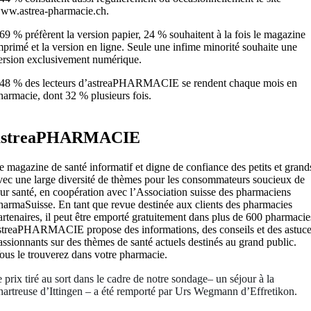
ww.astrea-pharmacie.ch.
 69 % préfèrent la version papier, 24 % souhaitent à la fois le magazine
mprimé et la version en ligne. Seule une infime minorité souhaite une
ersion exclusivement numérique.
 48 % des lecteurs d’astreaPHARMACIE se rendent chaque mois en
harmacie, dont 32 % plusieurs fois.
astreaPHARMACIE
e magazine de santé informatif et digne de confiance des petits et grand
vec une large diversité de thèmes pour les consommateurs soucieux de
eur santé, en coopération avec l’Association suisse des pharmaciens
harmaSuisse. En tant que revue destinée aux clients des pharmacies
artenaires, il peut être emporté gratuitement dans plus de 600 pharmacie
streaPHARMACIE propose des informations, des conseils et des astuc
assionnants sur des thèmes de santé actuels destinés au grand public.
ous le trouverez dans votre pharmacie.
 prix tiré au sort dans le cadre de notre sondage– un séjour à la
artreuse d’Ittingen – a été remporté par Urs Wegmann d’Effretikon.