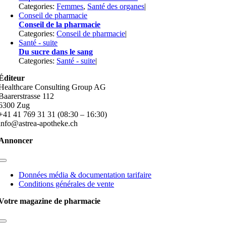
Categories:
Femmes
,
Santé des organes
|
Conseil de pharmacie
Conseil de la pharmacie
Categories:
Conseil de pharmacie
|
Santé - suite
Du sucre dans le sang
Categories:
Santé - suite
|
Éditeur
Healthcare Consulting Group AG
Baarerstrasse 112
6300 Zug
+41 41 769 31 31 (08:30 – 16:30)
info@astrea-apotheke.ch
Annoncer
Toggle
Navigation
Données média & documentation tarifaire
Conditions générales de vente
Votre magazine de pharmacie
Toggle