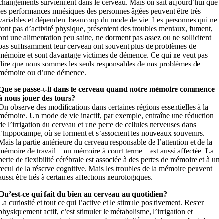
changements surviennent dans le cerveau. Mais on sait aujourd’hui que
les performances mnésiques des personnes âgées peuvent être très
variables et dépendent beaucoup du mode de vie. Les personnes qui ne
font pas d’activité physique, présentent des troubles mentaux, fument,
ont une alimentation peu saine, ne dorment pas assez ou ne sollicitent
pas suffisamment leur cerveau ont souvent plus de problèmes de
mémoire et sont davantage victimes de démence. Ce qui ne veut pas
dire que nous sommes les seuls responsables de nos problèmes de
mémoire ou d’une démence.
Que se passe-t-il dans le cerveau quand notre mémoire commence
à nous jouer des tours?
On observe des modifications dans certaines régions essentielles à la
mémoire. Un mode de vie inactif, par exemple, entraîne une réduction
de l’irrigation du cerveau et une perte de cellules nerveuses dans
l’hippocampe, où se forment et s’associent les nouveaux souvenirs.
Mais la partie antérieure du cerveau responsable de l’attention et de la
mémoire de travail – ou mémoire à court terme – est aussi affectée. La
perte de flexibilité cérébrale est associée à des pertes de mémoire et à u
recul de la réserve cognitive. Mais les troubles de la mémoire peuvent
aussi être liés à certaines affections neurologiques.
Qu’est-ce qui fait du bien au cerveau au quotidien?
La curiosité et tout ce qui l’active et le stimule positivement. Rester
physiquement actif, c’est stimuler le métabolisme, l’irrigation et