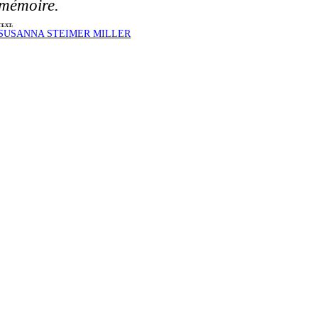
mémoire.
TEXT:
SUSANNA STEIMER MILLER