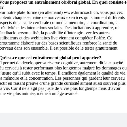
Vous proposez un entraînement cérébral global. En quoi consiste-t
il?
Sur notre plate-forme (en allemand) www.hirncoach.ch, vous pouvez
obtenir chaque semaine de nouveaux exercices qui stimulent différents
aspects de la santé cérébrale comme la mémoire, la coordination, la
créativité et les interactions sociales. Des incitations à apprendre, un
feedback personnalisé, la possibilité d’interagir avec les autres
utilisateurs et des webinaires live viennent compléter l’offre. Ce
programme élaboré sur des bases scientifiques renforce la santé du
cerveau dans son ensemble. Il est possible de le tester gratuitement.
Qu’est-ce que cet entraînement global peut apporter?
Il permet de développer sa réserve cognitive, autrement dit la capacité
du cerveau à rester performant plus longtemps malgré les dommages ou
l’usure qu’il subit avec le temps. Il améliore également la qualité de vie,
la mémoire et la concentration. Les personnes qui gardent leur cerveau
actif en faisant preuve d’une grande curiosité aiment aussi souvent plus
la vie. Car il ne s’agit pas juste de vivre plus longtemps mais d’avoir
une vie plus animée, même à un âge avancé.