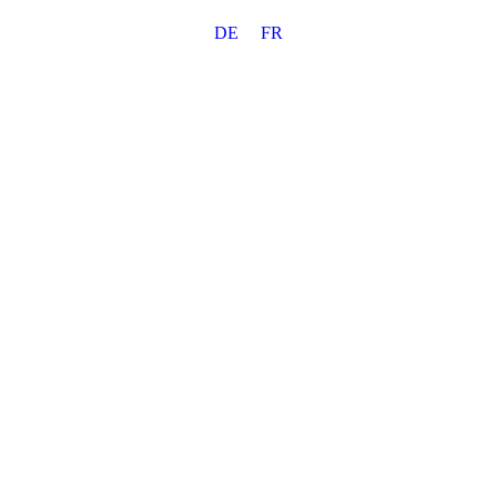
Skip
DE
FR
to
content