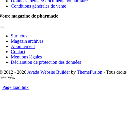
Données média & documentation tarifaire
Conditions générales de vente
Votre magazine de pharmacie
Toggle
Navigation
Sur nous
Magazin archives
Abonnement
Contact
Mentions légales
Déclaration de protection des données
© 2012 - 2026
Avada Website Builder
by
ThemeFusion
- Tous droits
réservés.
Page load link
Go
to
Top