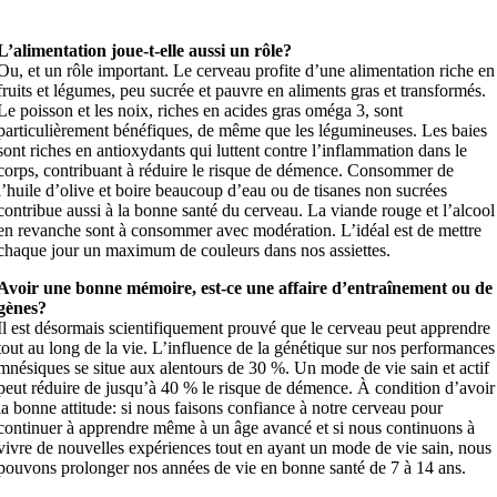
L’alimentation joue-t-elle aussi un rôle?
Ou, et un rôle important. Le cerveau profite d’une alimentation riche en
fruits et légumes, peu sucrée et pauvre en aliments gras et transformés.
Le poisson et les noix, riches en acides gras oméga 3, sont
particulièrement bénéfiques, de même que les légumineuses. Les baies
sont riches en antioxydants qui luttent contre l’inflammation dans le
corps, contribuant à réduire le risque de démence. Consommer de
l’huile d’olive et boire beaucoup d’eau ou de tisanes non sucrées
contribue aussi à la bonne santé du cerveau. La viande rouge et l’alcool
en revanche sont à consommer avec modération. L’idéal est de mettre
chaque jour un maximum de couleurs dans nos assiettes.
Avoir une bonne mémoire, est-ce une affaire d’entraînement ou de
gènes?
Il est désormais scientifiquement prouvé que le cerveau peut apprendre
tout au long de la vie. L’influence de la génétique sur nos performances
mnésiques se situe aux alentours de 30 %. Un mode de vie sain et actif
peut réduire de jusqu’à 40 % le risque de démence. À condition d’avoir
la bonne attitude: si nous faisons confiance à notre cerveau pour
continuer à apprendre même à un âge avancé et si nous continuons à
vivre de nouvelles expériences tout en ayant un mode de vie sain, nous
pouvons prolonger nos années de vie en bonne santé de 7 à 14 ans.