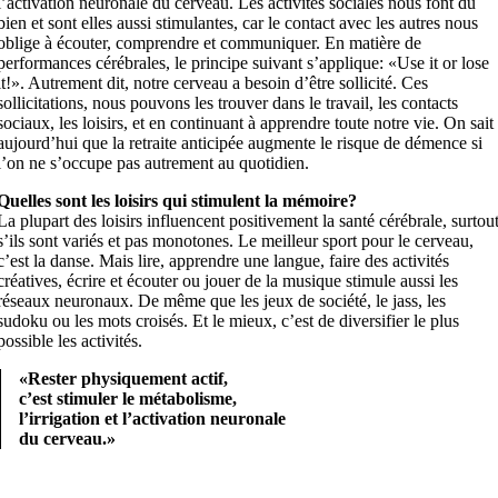
l’activation neuronale du cerveau. Les activités sociales nous font du
bien et sont elles aussi stimulantes, car le contact avec les autres nous
oblige à écouter, comprendre et communiquer. En matière de
performances cérébrales, le principe suivant s’applique: «Use it or lose
it!». Autrement dit, notre cerveau a besoin d’être sollicité. Ces
sollicitations, nous pouvons les trouver dans le travail, les contacts
sociaux, les loisirs, et en continuant à apprendre toute notre vie. On sait
aujourd’hui que la retraite anticipée augmente le risque de démence si
l’on ne s’occupe pas autrement au quotidien.
Quelles sont les loisirs qui stimulent la mémoire?
La plupart des loisirs influencent positivement la santé cérébrale, surtou
s’ils sont variés et pas monotones. Le meilleur sport pour le cerveau,
c’est la danse. Mais lire, apprendre une langue, faire des activités
créatives, écrire et écouter ou jouer de la musique stimule aussi les
réseaux neuronaux. De même que les jeux de société, le jass, les
sudoku ou les mots croisés. Et le mieux, c’est de diversifier le plus
possible les activités.
«Rester physiquement actif,
c’est stimuler le métabolisme,
l’irrigation et l’activation neuronale
du cerveau.»