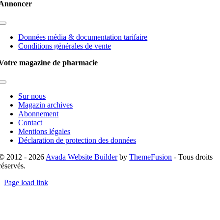
Annoncer
Toggle
Navigation
Données média & documentation tarifaire
Conditions générales de vente
Votre magazine de pharmacie
Toggle
Navigation
Sur nous
Magazin archives
Abonnement
Contact
Mentions légales
Déclaration de protection des données
© 2012 - 2026
Avada Website Builder
by
ThemeFusion
- Tous droits
réservés.
Page load link
Go
to
Top