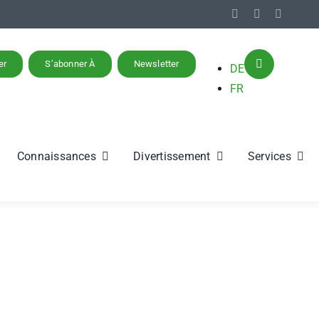
er
S’abonner À
Newsletter
DE
FR
Connaissances
Divertissement
Services