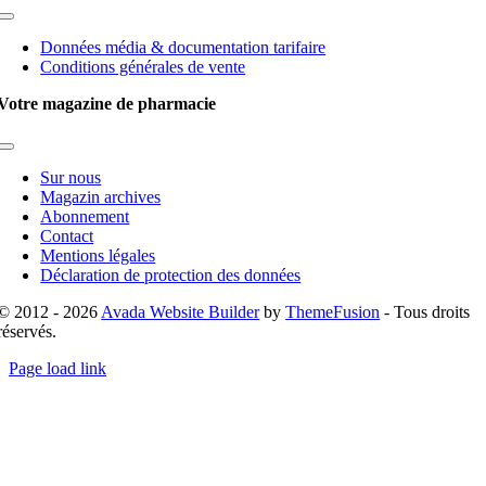
Toggle
Navigation
Données média & documentation tarifaire
Conditions générales de vente
Votre magazine de pharmacie
Toggle
Navigation
Sur nous
Magazin archives
Abonnement
Contact
Mentions légales
Déclaration de protection des données
© 2012 - 2026
Avada Website Builder
by
ThemeFusion
- Tous droits
réservés.
Page load link
Go
to
Top