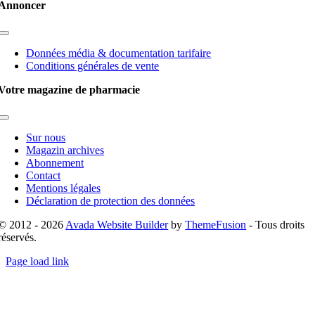
Annoncer
Toggle
Navigation
Données média & documentation tarifaire
Conditions générales de vente
Votre magazine de pharmacie
Toggle
Navigation
Sur nous
Magazin archives
Abonnement
Contact
Mentions légales
Déclaration de protection des données
© 2012 - 2026
Avada Website Builder
by
ThemeFusion
- Tous droits
réservés.
Page load link
Go
to
Top