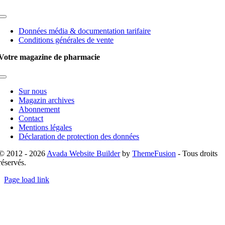
Toggle
Navigation
Données média & documentation tarifaire
Conditions générales de vente
Votre magazine de pharmacie
Toggle
Navigation
Sur nous
Magazin archives
Abonnement
Contact
Mentions légales
Déclaration de protection des données
© 2012 - 2026
Avada Website Builder
by
ThemeFusion
- Tous droits
réservés.
Page load link
Go
to
Top