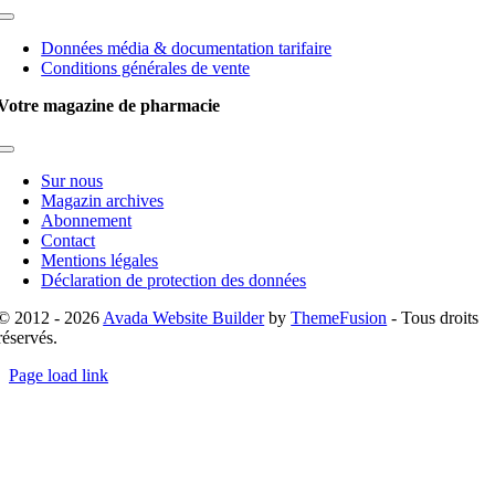
Toggle
Navigation
Données média & documentation tarifaire
Conditions générales de vente
Votre magazine de pharmacie
Toggle
Navigation
Sur nous
Magazin archives
Abonnement
Contact
Mentions légales
Déclaration de protection des données
© 2012 - 2026
Avada Website Builder
by
ThemeFusion
- Tous droits
réservés.
Page load link
Go
to
Top