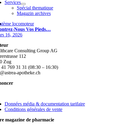
Services
Spécial thematique
Magazin archives
stème locomoteur
ntrez-Nous Vos Pieds…
rs 16, 2026
teur
lthcare Consulting Group AG
rerstrasse 112
0 Zug
 41 769 31 31 (08:30 – 16:30)
o@astrea-apotheke.ch
noncer
ggle
vigation
Données média & documentation tarifaire
Conditions générales de vente
re magazine de pharmacie
ggle