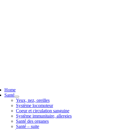
ggle
vigation
Home
Santé
Yeux, nez, oreilles
Système locomoteur
Coeur et circulation sanguine
Système immunitaire, allergies
Santé des organes
Santé – suite