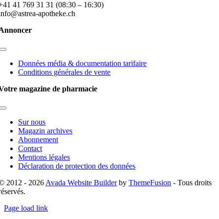
+41 41 769 31 31 (08:30 – 16:30)
info@astrea-apotheke.ch
Annoncer
Toggle
Navigation
Données média & documentation tarifaire
Conditions générales de vente
Votre magazine de pharmacie
Toggle
Navigation
Sur nous
Magazin archives
Abonnement
Contact
Mentions légales
Déclaration de protection des données
© 2012 - 2026
Avada Website Builder
by
ThemeFusion
- Tous droits
réservés.
Page load link
Go