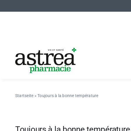
Skip
to
content
Startseite
»
Toujours à la bonne température
Toujours à la bonne température