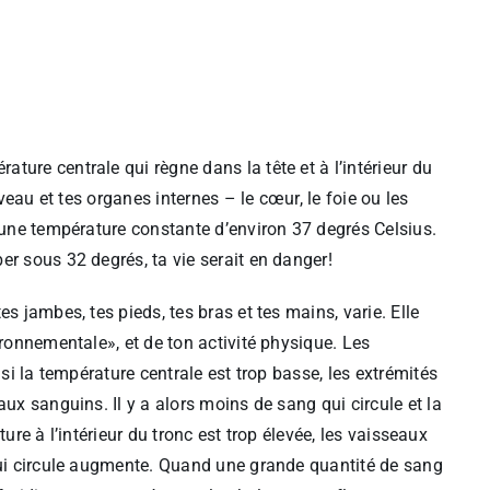
ure centrale qui règne dans la tête et à l’intérieur du
rveau et tes organes internes – le cœur, le foie ou les
’une température constante d’environ 37 degrés Celsius.
r sous 32 degrés, ta vie serait en danger!
s jambes, tes pieds, tes bras et tes mains, varie. Elle
ironnementale», et de ton activité physique. Les
si la température centrale est trop basse, les extrémités
ux sanguins. Il y a alors moins de sang qui circule et la
ature à l’intérieur du tronc est trop élevée, les vaisseaux
qui circule augmente. Quand une grande quantité de sang