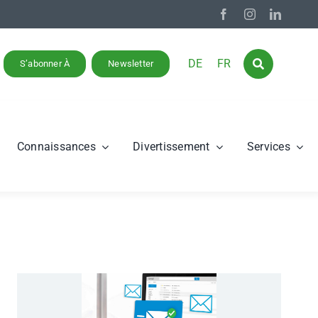
DE
FR
S’abonner À
Newsletter
Connaissances
Divertissement
Services