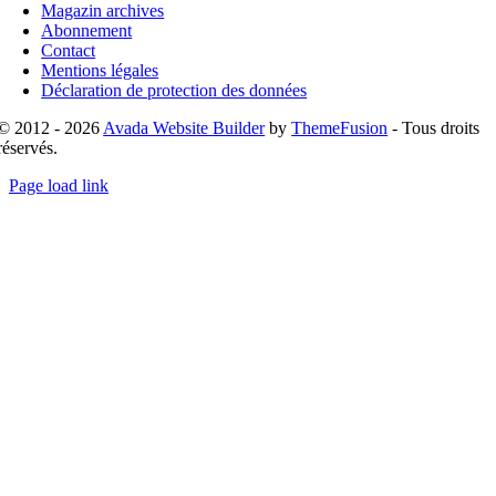
Magazin archives
Abonnement
Contact
Mentions légales
Déclaration de protection des données
© 2012 - 2026
Avada Website Builder
by
ThemeFusion
- Tous droits
réservés.
Page load link
Go
to
Top