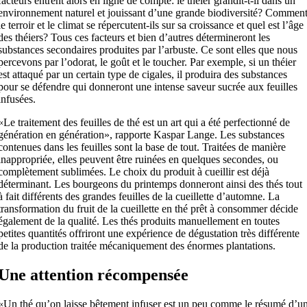
facteurs entrent alors en ligne de compte: le théier grandit-t-il dans un
environnement naturel et jouissant d’une grande biodiversité? Commen
le terroir et le climat se répercutent-ils sur sa croissance et quel est l’âge
des théiers? Tous ces facteurs et bien d’autres détermi­neront les
substances secondaires produites par l’arbuste. Ce sont elles que nous
percevons par l’odorat, le goût et le toucher. Par exemple, si un théier
est attaqué par un certain type de cigales, il produira des substances
pour se défendre qui donneront une intense saveur sucrée aux feuilles
infusées.
«Le traitement des feuilles de thé est un art qui a été perfectionné de
génération en génération», rapporte Kaspar Lange. Les substances
contenues dans les feuilles sont la base de tout. Traitées de manière
inappropriée, elles peuvent être ruinées en quelques secondes, ou
complètement sublimées. Le choix du produit à cueillir est déjà
déterminant. Les bourgeons du printemps donneront ainsi des thés tout
à fait différents des grandes feuilles de la cueillette d’automne. La
transformation du fruit de la cueillette en thé prêt à consommer décide
également de la qualité. Les thés produits manuellement en toutes
petites quantités offriront une expérience de dégustation très différente
de la production traitée mécaniquement des énormes plantations.
Une attention récompensée
«Un thé qu’on laisse bêtement infuser est un peu comme le résumé d’u