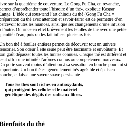
livre sur la quatrième de couverture. Le Gong Fu Cha, en revanche,
permet d’appréhender toute l’histoire d’un thé», explique Kaspar
Lange. L’idée qui sous-tend l’art chinois du thé (Gong Fu Cha =
préparation du thé avec attention et savoir-faire) est de permettre d’en
percevoir toutes les nuances, ainsi que ses changements d’une infusion
à l’autre. On rince en effet brièvement les feuilles de thé avec une petite
quantité d’eau, puis on les fait infuser plusieurs fois.
Un bon thé à feuilles entières permet de découvrir tout un univers
sensoriel. Son odeur à elle seule peut être fascinante et envoûtante. Et
son goût dépasser toutes les limites connues. Chaque thé est différent et
peut offrir une infinité d’arômes connus ou complètement nouveaux.
On porte souvent moins d’attention à sa sensation en bouche pourtant s
importante. Un bon thé est généralement très agréable et épais en
bouche, et laisse une saveur suave persistante.
Tous les thés sont riches en antioxydants,
qui protègent les cellules et le matériel
génétique des dégâts des radicaux libres.
Bienfaits du thé