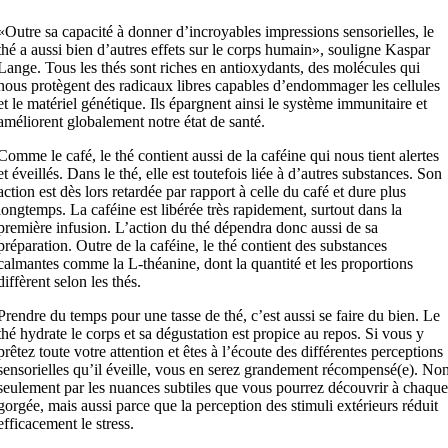
«Outre sa capacité à donner d’incroyables impressions sensorielles, le
thé a aussi bien d’autres effets sur le corps humain», souligne Kaspar
Lange. Tous les thés sont riches en antioxydants, des molécules qui
nous protègent des radicaux libres capables d’endommager les cellules
et le matériel génétique. Ils épargnent ainsi le système immunitaire et
améliorent globalement notre état de santé.
Comme le café, le thé contient aussi de la caféine qui nous tient alertes
et éveillés. Dans le thé, elle est toutefois liée à d’autres substances. Son
action est dès lors retardée par rapport à celle du café et dure plus
longtemps. La caféine est libérée très rapidement, surtout dans la
première infusion. L’action du thé dépendra donc aussi de sa
préparation. Outre de la caféine, le thé contient des substances
calmantes comme la L-théanine, dont la quantité et les proportions
diffèrent selon les thés.
Prendre du temps pour une tasse de thé, c’est aussi se faire du bien. Le
thé hydrate le corps et sa dégustation est propice au repos. Si vous y
prêtez toute votre attention et êtes à l’écoute des différentes perceptions
sensorielles qu’il éveille, vous en serez grandement récompensé(e). No
seulement par les nuances subtiles que vous pourrez découvrir à chaqu
gorgée, mais aussi parce que la perception des stimuli extérieurs réduit
efficacement le stress.