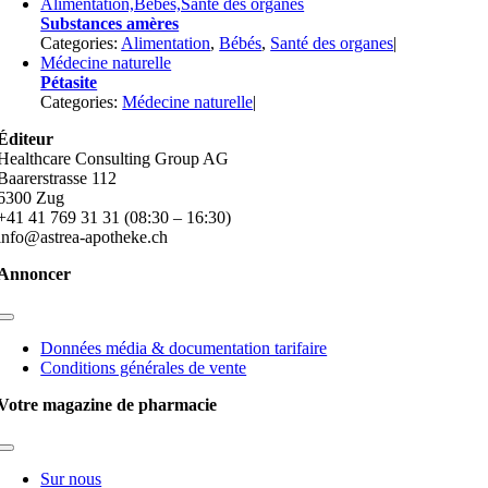
Alimentation,Bébés,Santé des organes
Substances amères
Categories:
Alimentation
,
Bébés
,
Santé des organes
|
Médecine naturelle
Pétasite
Categories:
Médecine naturelle
|
Éditeur
Healthcare Consulting Group AG
Baarerstrasse 112
6300 Zug
+41 41 769 31 31 (08:30 – 16:30)
info@astrea-apotheke.ch
Annoncer
Toggle
Navigation
Données média & documentation tarifaire
Conditions générales de vente
Votre magazine de pharmacie
Toggle
Navigation
Sur nous