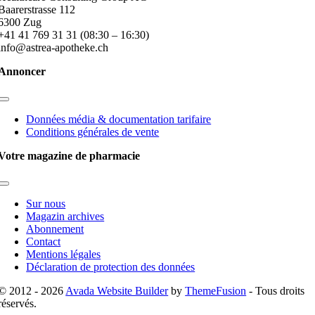
Baarerstrasse 112
6300 Zug
+41 41 769 31 31 (08:30 – 16:30)
info@astrea-apotheke.ch
Annoncer
Toggle
Navigation
Données média & documentation tarifaire
Conditions générales de vente
Votre magazine de pharmacie
Toggle
Navigation
Sur nous
Magazin archives
Abonnement
Contact
Mentions légales
Déclaration de protection des données
© 2012 - 2026
Avada Website Builder
by
ThemeFusion
- Tous droits
réservés.