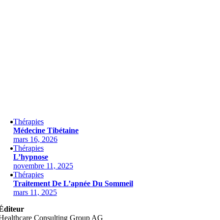
Thérapies
Médecine Tibétaine
mars 16, 2026
Thérapies
L’hypnose
novembre 11, 2025
Thérapies
Traitement De L’apnée Du Sommeil
mars 11, 2025
Éditeur
Healthcare Consulting Group AG