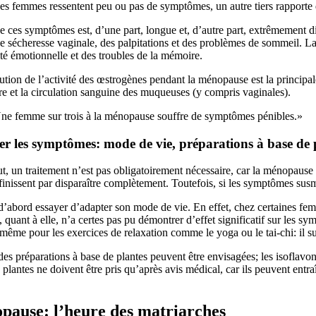
des femmes ressentent peu ou pas de symptômes, un autre tiers rapporte 
de ces symptômes est, d’une part, longue et, d’autre part, extrêmement d
e sécheresse vaginale, des palpitations et des problèmes de sommeil. L
lité émotionnelle et des troubles de la mémoire.
tion de l’activité des œstrogènes pendant la ménopause est la principa
e et la circulation sanguine des muqueuses (y compris vaginales).
ne femme sur trois à la ménopause souffre de symptômes pénibles.»
er les symptômes: mode de vie, préparations à base de
t, un traitement n’est pas obligatoirement nécessaire, car la ménopause n
finissent par disparaître complètement. Toutefois, si les symptômes susm
’abord essayer d’adapter son mode de vie. En effet, chez certaines femmes, 
 quant à elle, n’a certes pas pu démontrer d’effet significatif sur les 
même pour les exercices de relaxation comme le yoga ou le tai-chi: il suff
des préparations à base de plantes peuvent être envisagées; les isoflav
 plantes ne doivent être pris qu’après avis médical, car ils peuvent entr
pause: l’heure des matriarches