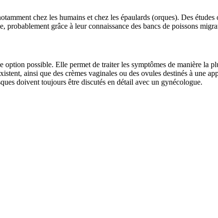
tamment chez les humains et chez les épaulards (orques). Des études o
ile, probablement grâce à leur connaissance des bancs de poissons migra
ne option possible. Elle permet de traiter les symptômes de manière la plu
istent, ainsi que des crèmes vaginales ou des ovules destinés à une appl
isques doivent toujours être discutés en détail avec un gynécologue.