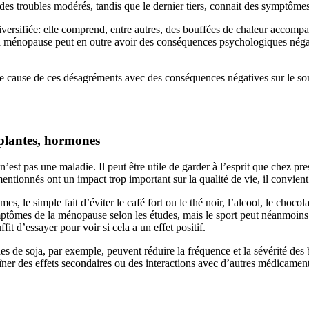
des troubles modérés, tandis que le dernier tiers, connait des symptômes
iversifiée: elle comprend, entre autres, des bouffées de chaleur accompa
a ménopause peut en outre avoir des conséquences psychologiques négati
le cause de ces désagréments avec des conséquences négatives sur le so
 plantes, hormones
’est pas une maladie. Il peut être utile de garder à l’esprit que chez pr
entionnés ont un impact trop important sur la qualité de vie, il convient
le simple fait d’éviter le café fort ou le thé noir, l’alcool, le chocolat 
symptômes de la ménopause selon les études, mais le sport peut néanmoins
it d’essayer pour voir si cela a un effet positif.
ones de soja, par exemple, peuvent réduire la fréquence et la sévérité d
aîner des effets secondaires ou des interactions avec d’autres médicament