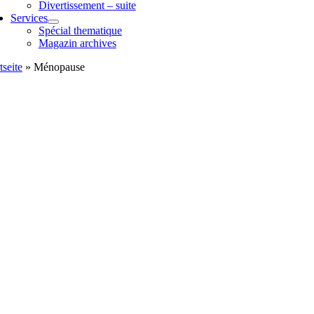
Divertissement – suite
Services
Spécial thematique
Magazin archives
tseite
»
Ménopause