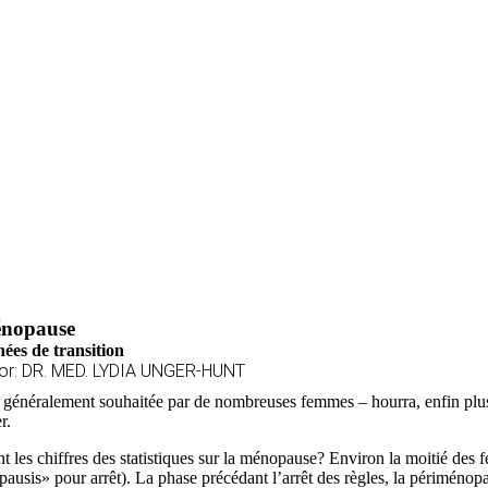
nopause
ées de transition
or: DR. MED. LYDIA UNGER-HUNT
 généralement souhaitée par de nombreuses femmes – hourra, enfin plus 
r.
t les chiffres des statistiques sur la ménopause? Environ la moitié de
pausis» pour arrêt). La phase précédant l’arrêt des règles, la périmén