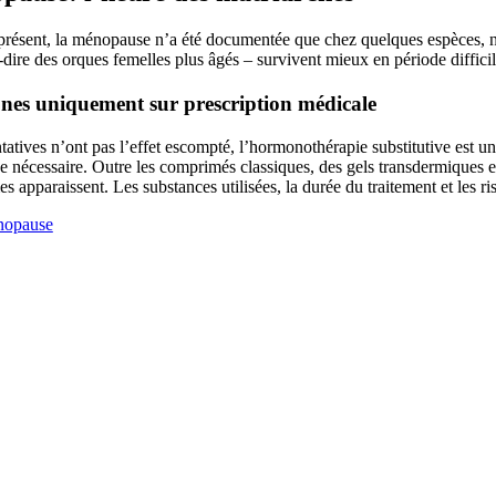
présent, la ménopause n’a été documentée que chez quelques espèces, no
à-dire des orques femelles plus âgés – survivent mieux en période diffic
es uniquement sur prescription médicale
ntatives n’ont pas l’effet escompté, l’hormonothérapie substitutive est u
e nécessaire. Outre les comprimés classiques, des gels transdermiques ex
 apparaissent. Les substances utilisées, la durée du traitement et les r
opause