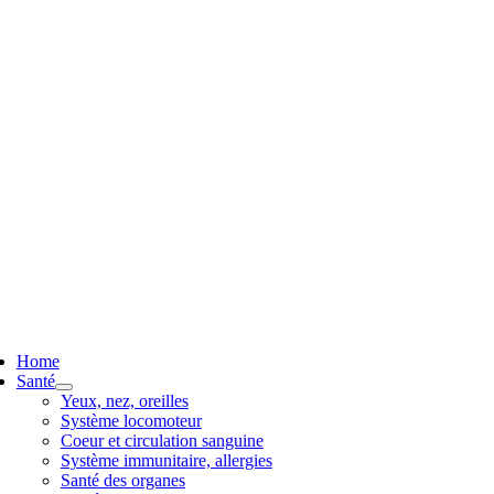
ggle
vigation
Home
Santé
Yeux, nez, oreilles
Système locomoteur
Coeur et circulation sanguine
Système immunitaire, allergies
Santé des organes