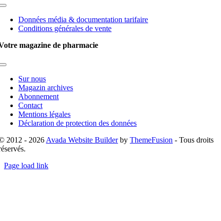
Toggle
Navigation
Données média & documentation tarifaire
Conditions générales de vente
Votre magazine de pharmacie
Toggle
Navigation
Sur nous
Magazin archives
Abonnement
Contact
Mentions légales
Déclaration de protection des données
© 2012 - 2026
Avada Website Builder
by
ThemeFusion
- Tous droits
réservés.
Page load link
Go
to
Top