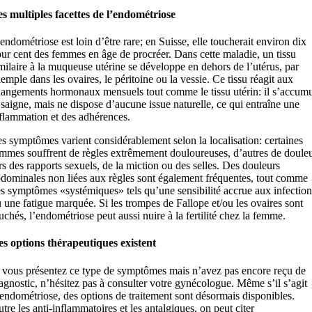
s multiples facettes de l’endométriose
endométriose est loin d’être rare; en Suisse, elle toucherait environ dix
ur cent des femmes en âge de procréer. Dans cette maladie, un tissu
milaire à la muqueuse utérine se développe en dehors de l’utérus, par
emple dans les ovaires, le péritoine ou la vessie. Ce tissu réagit aux
angements hormonaux mensuels tout comme le tissu utérin: il s’accum
 saigne, mais ne dispose d’aucune issue naturelle, ce qui entraîne une
flammation et des adhérences.
s symptômes varient considérablement selon la localisation: certaines
mmes souffrent de règles extrêmement douloureuses, d’autres de doule
rs des rapports sexuels, de la miction ou des selles. Des douleurs
dominales non liées aux règles sont également fréquentes, tout comme
s symptômes «systémiques» tels qu’une sensibilité accrue aux infection
 une fatigue marquée. Si les trompes de Fallope et/ou les ovaires sont
uchés, l’endométriose peut aussi nuire à la fertilité chez la femme.
s options thérapeutiques existent
 vous présentez ce type de symptômes mais n’avez pas encore reçu de
agnostic, n’hésitez pas à consulter votre gynécologue. Même s’il s’agit
endométriose, des options de traitement sont désormais disponibles.
tre les anti-inflammatoires et les antalgiques, on peut citer