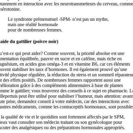
tamment en interaction avec les neurotransmetteurs du cerveau, comm
 sérotonine.
Le syndrome prémenstruel -SPM- n’est pas un mythe,
mais une réalité hormonale
pour de nombreuses femmes.
aide du gattilier (poivre noir)
’est-ce qui peut aider? Comme souvent, la priorité absolue est une
imentation équilibrée, pauvre en sucre et en caféine, mais riche en
gnésium, en acides gras oméga-3 et en vitamine B6, car ces éléments
uvent stabiliser les taux d’hormones. Il est également prouvé qu’une
tivité physique régulière, la réduction du stress et un sommeil réparateu
t des effets positifs. De nombreuses femmes rapportent aussi une
élioration grâce à des compléments alimentaires à base de plantes
mme le gattilier; vous trouverez des conseils à ce sujet en pharmacie. L
llepertuis peut être utilisé pour stabiliser l’humeur, mais attention: avant
ute prise, demandez conseil à votre médecin, car des interactions avec
autres médicaments, comme les contraceptifs hormonaux, sont possible
 la qualité de vie et le quotidien sont fortement affectés par le SPM,
eux vaut consulter son médecin traitant ou son gynécologue pour
scuter des analgésiques ou des préparations hormonales appropriés.