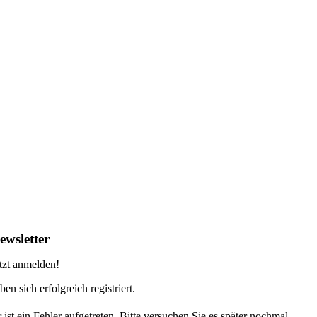
ewsletter
tzt anmelden!
ben sich erfolgreich registriert.
 ist ein Fehler aufgetreten. Bitte versuchen Sie es später nochmal.