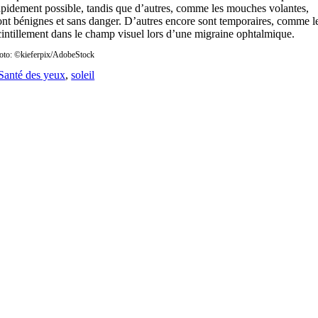
apidement possible, tandis que d’autres, comme les mouches volantes,
ont bénignes et sans danger. D’autres encore sont temporaires, comme l
cintillement dans le champ visuel lors d’une migraine ophtalmique.
oto: ©kieferpix/AdobeStock
Santé des yeux
,
soleil