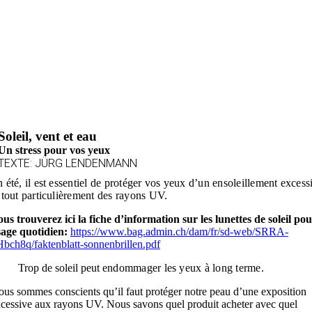
Soleil, vent et eau
Un stress pour vos yeux
TEXTE: JÜRG LENDENMANN
 été, il est essentiel de protéger vos yeux d’un ensoleillement excessi
 tout particulièrement des rayons UV.
us trouverez ici la fiche d’information sur les lunettes de soleil po
age quotidien:
https://www.bag.admin.ch/dam/fr/sd-web/SRRA-
bch8q/faktenblatt-sonnenbrillen.pdf
Trop de soleil peut
endommager les yeux
à long terme.
us sommes conscients qu’il faut protéger notre peau d’une exposition
cessive aux rayons UV. Nous savons quel produit acheter avec quel