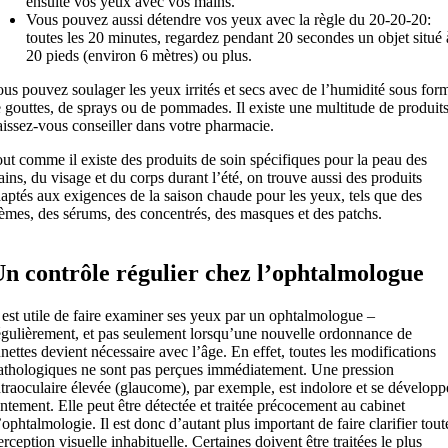
ensuite vos yeux avec vos mains.
Vous pouvez aussi détendre vos yeux avec la règle du 20-20-20:
toutes les 20 minutes, regardez pendant 20 secondes un objet situé 
20 pieds (environ 6 mètres) ou plus.
us pouvez soulager les yeux irrités et secs avec de l’humidité sous for
 gouttes, de sprays ou de pommades. Il existe une multitude de produits
issez-vous conseiller dans votre pharmacie.
ut comme il existe des produits de soin spécifiques pour la peau des
ins, du visage et du corps durant l’été, on trouve aussi des produits
aptés aux exigences de la saison chaude pour les yeux, tels que des
èmes, des sérums, des concentrés, des masques et des patchs.
n contrôle régulier chez l’ophtalmologue
l est utile de faire examiner ses yeux par un ophtalmologue –
égulièrement, et pas seulement lorsqu’une nouvelle ordonnance de
unettes devient nécessaire avec l’âge. En effet, toutes les modifications
athologiques ne sont pas perçues immédiatement. Une pression
ntraoculaire élevée (glaucome), par exemple, est indolore et se développ
entement. Elle peut être détectée et traitée précocement au cabinet
’ophtalmologie. Il est donc d’autant plus important de faire clarifier tout
erception visuelle inhabituelle. Certaines doivent être traitées le plus