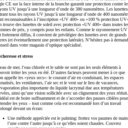
gle CE sur la face interne de la branche garantit une protection contre le
yons UV jusqu’à une longueur d’onde de 380 nanomètres. Les lunettes
ltrant tous les rayons UV jusqu’à une longueur d’onde de 400 nanomètr
nt reconnaissables à l’inscription «UV 400» ou «100 % protection UV
 trouve des lunettes de soleil avec protection «UV 400» dans toutes le
mmes de prix, y compris pour les enfants. Comme le rayonnement UV
t fortement diffus, il convient de privilégier des lunettes avec de grands
rres (et éventuellement une protection latérale). N’hésitez pas à deman
nseil dans votre magasin d’optique spécialisé.
cheresse et stress
eau de mer, l’eau chlorée et le sable ne sont pas les seuls éléments à
uvoir irriter les yeux en été. D’autres facteurs peuvent mener à ce que
on appelle les «yeux secs»: le courant d’air en conduisant, les espaces
imatisés, les ventilateurs, l’air sec et le vent sur le lieu de vacances,
évaporation plus importante du liquide lacrymal due aux températures
evées, ainsi qu’une vision sollicitée avec un clignement des yeux réduit.
idéal est de boire suffisamment et de s’accorder des pauses ciblées pour
tendre les yeux – tout comme cela est recommandé lors d’un travail
olongé devant un écran:
Une méthode appréciée est le palming: frottez vos paumes de main
l’une contre l’autre jusqu’à ce qu’elles soient chaudes. Couvrez