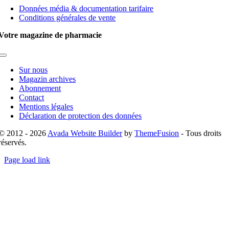
Navigation
Données média & documentation tarifaire
Conditions générales de vente
Votre magazine de pharmacie
Toggle
Navigation
Sur nous
Magazin archives
Abonnement
Contact
Mentions légales
Déclaration de protection des données
© 2012 - 2026
Avada Website Builder
by
ThemeFusion
- Tous droits
réservés.
Page load link
Go
to
Top