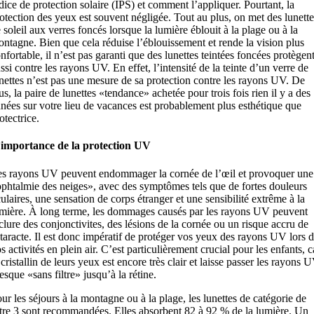
dice de protection solaire (IPS) et comment l’appliquer. Pourtant, la
otection des yeux est souvent négligée. Tout au plus, on met des lunette
 soleil aux verres foncés lorsque la lumière éblouit à la plage ou à la
ntagne. Bien que cela réduise l’éblouissement et rende la vision plus
nfortable, il n’est pas garanti que des lunettes teintées foncées protègen
ssi contre les rayons UV. En effet, l’intensité de la teinte d’un verre de
nettes n’est pas une mesure de sa protection contre les rayons UV. De
us, la paire de lunettes «tendance» achetée pour trois fois rien il y a des
nées sur votre lieu de vacances est probablement plus esthétique que
otectrice.
’importance de la protection UV
s rayons UV peuvent endommager la cornée de l’œil et provoquer une
phtalmie des neiges», avec des symptômes tels que de fortes douleurs
ulaires, une sensation de corps étranger et une sensibilité extrême à la
mière. À long terme, les dommages causés par les rayons UV peuvent
clure des conjonctivites, des lésions de la cornée ou un risque accru de
taracte. Il est donc impératif de protéger vos yeux des rayons UV lors 
s activités en plein air. C’est particulièrement crucial pour les enfants, c
 cristallin de leurs yeux est encore très clair et laisse passer les rayons 
esque «sans filtre» jusqu’à la rétine.
ur les séjours à la montagne ou à la plage, les lunettes de catégorie de
ltre 3 sont recommandées. Elles absorbent 82 à 92 % de la lumière. Un