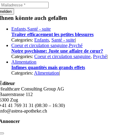
melden
Ihnen könnte auch gefallen
Enfants,Santé - suite
Traiter efficacement les petites blessures
Categories:
Enfants
,
Santé - suite
|
Coeur et circulation sanguine,Psyché
Notre psychisme: Juste une affaire de cœur?
Categories:
Coeur et circulation sanguine
,
Psyché
|
Alimentation
Infimes quantités mais grands effets
Categories:
Alimentation
|
Éditeur
Healthcare Consulting Group AG
Baarerstrasse 112
6300 Zug
+41 41 769 31 31 (08:30 – 16:30)
info@astrea-apotheke.ch
Annoncer
Toggle