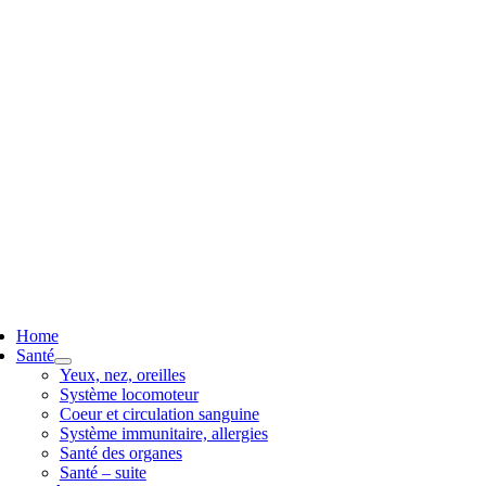
ggle
vigation
Home
Santé
Yeux, nez, oreilles
Système locomoteur
Coeur et circulation sanguine
Système immunitaire, allergies
Santé des organes
Santé – suite