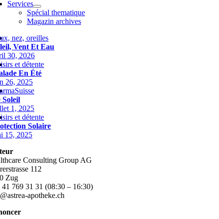
Services
Spécial thematique
Magazin archives
ux, nez, oreilles
leil, Vent Et Eau
ril 30, 2026
isirs et détente
lade En Été
in 26, 2025
armaSuisse
 Soleil
illet 1, 2025
isirs et détente
otection Solaire
i 15, 2025
teur
lthcare Consulting Group AG
rerstrasse 112
0 Zug
 41 769 31 31 (08:30 – 16:30)
o@astrea-apotheke.ch
noncer