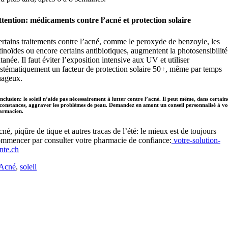
tention: médicaments contre l’acné et protection solaire
rtains traitements contre l’acné, comme le peroxyde de benzoyle, les
tinoïdes ou encore certains antibiotiques, augmentent la photosensibilité
tanée. Il faut éviter l’exposition intensive aux UV et utiliser
stématiquement un facteur de protection solaire 50+, même par temps
uageux.
clusion: le soleil n’aide pas nécessairement à lutter contre l’acné. Il peut même, dans certain
rconstances, aggraver les problèmes de peau. Demandez en amont un conseil personnalisé à vo
armacien.
né, piqûre de tique et autres tracas de l’été: le mieux est de toujours
mmencer par consulter votre pharmacie de confiance:
votre-solution-
nte.ch
Acné
,
soleil