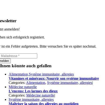
ewsletter
tzt anmelden!
ben sich erfolgreich registriert.
 ist ein Fehler aufgetreten. Bitte versuchen Sie es später nochmal.
melden
Ihnen könnte auch gefallen
Alimentation,Système immunitaire, allergies
Vitamines et minéraux: Nourrir son système immunitaire
Categories:
Alimentation
,
Système immunitaire, allergies
|
Médecine naturelle
L’encens: Les larmes des dieux
Categories:
Médecine naturelle
|
Système immunitaire, allergies
Maîtriser la saison des allergies au quotidien