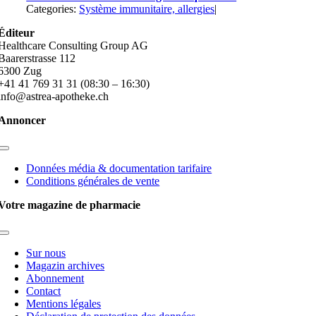
Categories:
Système immunitaire, allergies
|
Éditeur
Healthcare Consulting Group AG
Baarerstrasse 112
6300 Zug
+41 41 769 31 31 (08:30 – 16:30)
info@astrea-apotheke.ch
Annoncer
Toggle
Navigation
Données média & documentation tarifaire
Conditions générales de vente
Votre magazine de pharmacie
Toggle
Navigation
Sur nous
Magazin archives
Abonnement
Contact
Mentions légales