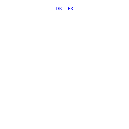
Skip
DE
FR
to
content