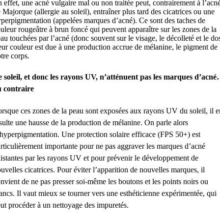
 effet, une acné vulgaire mal ou non traitée peut, contrairement à l’acn
 Majorque (allergie au soleil), entraîner plus tard des cicatrices ou une
perpigmentation (appelées marques d’acné). Ce sont des taches de
uleur rougeâtre à brun foncé qui peuvent apparaître sur les zones de la
au touchées par l’acné (donc souvent sur le visage, le décolleté et le dos
ur couleur est due à une production accrue de mélanine, le pigment de
tre corps.
 soleil, et donc les rayons UV, n’atténuent pas les marques d’acn
 contraire
rsque ces zones de la peau sont exposées aux rayons UV du soleil, il e
sulte une hausse de la production de mélanine. On parle alors
hyperpigmentation. Une protection solaire efficace (FPS 50+) est
rticulièrement importante pour ne pas aggraver les marques d’acné
istantes par les rayons UV et pour prévenir le développement de
uvelles cicatrices. Pour éviter l’apparition de nouvelles marques, il
nvient de ne pas presser soi-même les boutons et les points noirs ou
ancs. Il vaut mieux se tourner vers une esthéticienne expérimentée, qui
ut procéder à un nettoyage des impuretés.