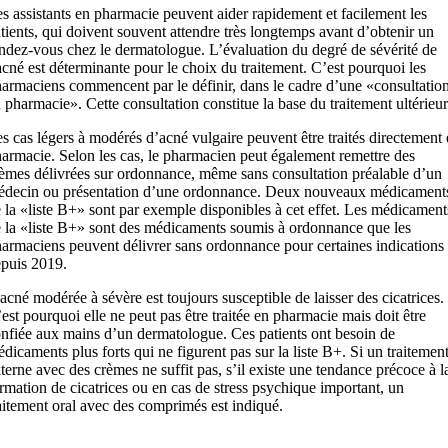
s assistants en pharmacie peuvent aider rapidement et facilement les
tients, qui doivent souvent attendre très longtemps avant d’obtenir un
ndez-vous chez le dermatologue. L’évaluation du degré de sévérité de
acné est déterminante pour le choix du traitement. C’est pourquoi les
armaciens commencent par le définir, dans le cadre d’une «consultatio
 pharmacie». Cette consultation constitue la base du traitement ultérieur
s cas légers à modérés d’acné vulgaire peuvent être traités directement
armacie. Selon les cas, le pharmacien peut également remettre des
èmes délivrées sur ordonnance, même sans consultation préalable d’un
decin ou présentation d’une ordonnance. Deux nouveaux médicament
 la «liste B+» sont par exemple disponibles à cet effet. Les médicament
 la «liste B+» sont des médicaments soumis à ordonnance que les
armaciens peuvent délivrer sans ordonnance pour certaines indications
puis 2019.
acné modérée à sévère est toujours susceptible de laisser des cicatrices.
est pourquoi elle ne peut pas être traitée en pharmacie mais doit être
nfiée aux mains d’un dermatologue. Ces patients ont besoin de
dicaments plus forts qui ne figurent pas sur la liste B+. Si un traitemen
terne avec des crèmes ne suffit pas, s’il existe une tendance précoce à l
rmation de cicatrices ou en cas de stress psychique important, un
aitement oral avec des comprimés est indiqué.