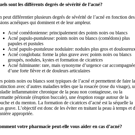
els sont les différents degrés de sévérité de l’acné?
 peut différentier plusieurs degrés de sévérité de l’acné en fonction des
sions acnéiques qui dominent et de leur ampleur.
Acné comédonienne: principalement des points noirs ou blancs
Acné papulo-pustuleuse: points noirs ou blancs (comédons) plus
papules et pustules
Acné papulo-pustuleuse nodulaire: nodules plus gros et douloureu
Acné conglobata: forme la plus grave avec points noirs ou blancs
groupés, nodules, kystes et formation de cicatrices
Acné fulminante: rare, mais synonyme d’urgence car accompagné
d’une forte fièvre et de douleurs articulaires
s points noirs ou blancs sont typiques de l’acné et permettent de faire l
stinction avec d’autres maladies telles que la rosacée (rose du visage), 
ladie inflammatoire chronique de la peau non contagieuse, ou la
rmatite périorale (éruption buccale), une éruption rouge autour de la
uche et du menton. La formation de cicatrices d’acné est la séquelle la
us grave. L’objectif est donc de les éviter en traitant la peau à temps et 
nière appropriée.
omment votre pharmacie peut-elle vous aider en cas d’acné?