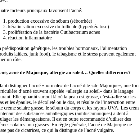
atre facteurs principaux favorisent l’acné:
production excessive de sébum (séborrhée)
kératinisation excessive du follicule (hyperkératose)
prolifération de la bactérie Cutibacterium acnes
réaction inflammatoire
 prédisposition génétique, les troubles hormonaux, l’alimentation
roduits laitiers, junk food), le tabagisme et le stress peuvent également
uer un rôle.
né, acné de Majorque, allergie au soleil… Quelles différences?
 faut distinguer l’acné «normale» de l’acné dite «de Majorque», une fo
rticulière d’acné souvent appelée «allergie au soleil» dans le langage
urant. Elle apparaît surtout là où la peau est grasse, c’est-à-dire sur les
as et les épaules, le décolleté ou le dos, et résulte de l’interaction entre
e crème solaire grasse, le sébum du corps et les rayons UVA. Les crèm
ntenant des substances antiallergiques (antihistaminiques) aident à
ulager les démangeaisons. Il est en outre recommandé d’utiliser des
èmes solaires non grasses. En règle générale, l’acné de Majorque ne
isse pas de cicatrices, ce qui la distingue de l’acné vulgaire.