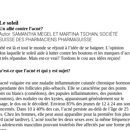
Le soleil
Un allié contre l’acné?
Autor: SAMANTHA MEGEL ET MARTINA TSCHAN, SOCIÉTÉ
SUISSE DES PHARMACIENS PHARMASUISSE
été est là et tout le monde se réjouit à l’idée de se baigner. L’opinion
lon laquelle le soleil aide à lutter contre les boutons et les marques d’ac
t très répandue. Mais est-ce vrai? Tordons le cou aux idées reçues!
’est-ce que l’acné et qui y est sujet?
acné vulgaire est une maladie inflammatoire cutanée chronique hormon
pendante des follicules pilo-sébacés. Elle se caractérise par des points
irs ou blancs (comédons), des papules inflammatoires, des pustules
outons), des nodules ou des kystes, apparaissant généralement sur le
sage, le dos ou le décolleté. Environ 85% des jeunes de 12 à 24 ans son
ncernés. Dans 10 à 40% des cas, l’acné persiste au-delà de l’âge de 25
s. Chez les femmes, elle peut aussi apparaître pour la première fois plus
rd (acné tardive). L’acné touche les deux sexes avec la même fréquence
s adolescents masculins pouvant toutefois être affectés par une forme pl
ave.