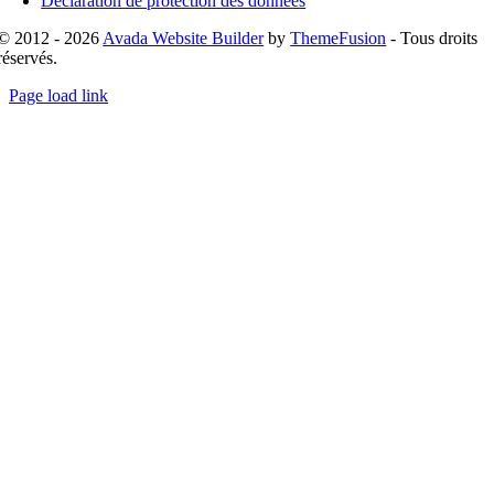
Déclaration de protection des données
© 2012 - 2026
Avada Website Builder
by
ThemeFusion
- Tous droits
réservés.
Page load link
Go
to
Top