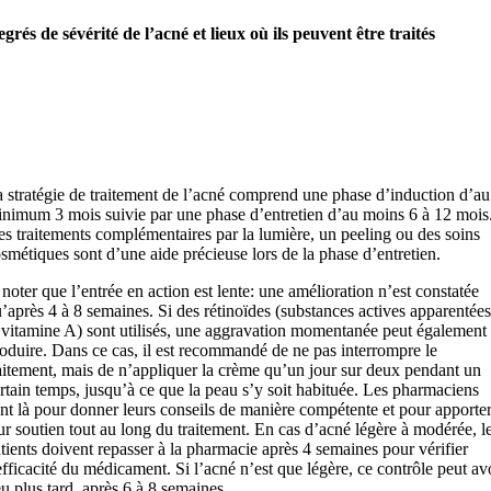
grés de sévérité de l’acné et lieux où ils peuvent être traités
 stratégie de traitement de l’acné comprend une phase d’induction d’au
nimum 3 mois suivie par une phase d’entretien d’au moins 6 à 12 mois
s traitements complémentaires par la lumière, un peeling ou des soins
smétiques sont d’une aide précieuse lors de la phase d’entretien.
noter que l’entrée en action est lente: une amélioration n’est constatée
’après 4 à 8 semaines. Si des rétinoïdes (substances actives apparentées
 vitamine A) sont utilisés, une aggravation momentanée peut également
oduire. Dans ce cas, il est recommandé de ne pas interrompre le
aitement, mais de n’appliquer la crème qu’un jour sur deux pendant un
rtain temps, jusqu’à ce que la peau s’y soit habituée. Les pharmaciens
nt là pour donner leurs conseils de manière compétente et pour apporte
ur soutien tout au long du traitement. En cas d’acné légère à modérée, l
tients doivent repasser à la pharmacie après 4 semaines pour vérifier
efficacité du médicament. Si l’acné n’est que légère, ce contrôle peut av
eu plus tard, après 6 à 8 semaines.