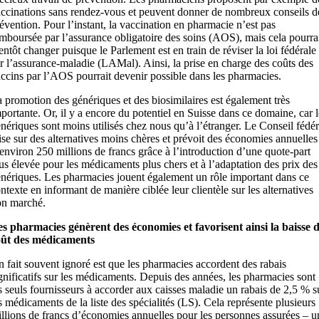
ccinations sans rendez-vous et peuvent donner de nombreux conseils d
évention. Pour l’instant, la vaccination en pharmacie n’est pas
mboursée par l’assurance obligatoire des soins (AOS), mais cela pourra
entôt changer puisque le Parlement est en train de réviser la loi fédérale
r l’assurance-maladie (LAMal). Ainsi, la prise en charge des coûts des
ccins par l’AOS pourrait devenir possible dans les pharmacies.
 promotion des génériques et des biosimilaires est également très
portante. Or, il y a encore du potentiel en Suisse dans ce domaine, car l
nériques sont moins utilisés chez nous qu’à l’étranger. Le Conseil fédér
se sur des alternatives moins chères et prévoit des économies annuelles
environ 250 millions de francs grâce à l’introduction d’une quote-part
us élevée pour les médicaments plus chers et à l’adaptation des prix des
nériques. Les pharmacies jouent également un rôle important dans ce
ntexte en informant de manière ciblée leur clientèle sur les alternatives
on marché.
s pharmacies génèrent des économies et favorisent ainsi la baisse 
oût des médicaments
 fait souvent ignoré est que les pharmacies accordent des rabais
gnificatifs sur les médicaments. Depuis des années, les pharmacies sont
s seuls fournisseurs à accorder aux caisses maladie un rabais de 2,5 % s
s médicaments de la liste des spécialités (LS). Cela représente plusieurs
llions de francs d’économies annuelles pour les personnes assurées – u