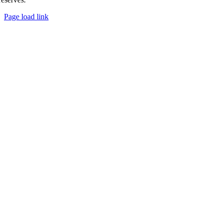
Page load link
Go
to
Top