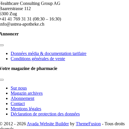
Healthcare Consulting Group AG
Baarerstrasse 112
6300 Zug
+41 41 769 31 31 (08:30 – 16:30)
info@astrea-apotheke.ch
Annoncer
Toggle
Navigation
Données média & documentation tarifaire
Conditions générales de vente
Votre magazine de pharmacie
Toggle
Navigation
Sur nous
Magazin archives
Abonnement
Contact
Mentions légales
Déclaration de protection des données
© 2012 - 2026
Avada Website Builder
by
ThemeFusion
- Tous droits
réservés.