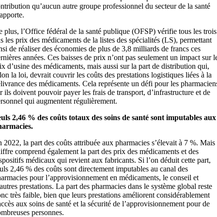
ntribution qu’aucun autre groupe professionnel du secteur de la santé
apporte.
 plus, l’Office fédéral de la santé publique (OFSP) vérifie tous les trois
s les prix des médicaments de la listes des spécialités (LS), permettant
nsi de réaliser des économies de plus de 3,8 milliards de francs ces
rnières années. Ces baisses de prix n’ont pas seulement un impact sur l
ix d’usine des médicaments, mais aussi sur la part de distribution qui,
lon la loi, devrait couvrir les coûts des prestations logistiques liées à la
livrance des médicaments. Cela représente un défi pour les pharmacien
r ils doivent pouvoir payer les frais de transport, d’infrastructure et de
rsonnel qui augmentent régulièrement.
uls 2,46 % des coûts totaux des soins de santé sont imputables aux
harmacies.
 2022, la part des coûts attribuée aux pharmacies s’élevait à 7 %. Mais
iffre comprend également la part des prix des médicaments et des
spositifs médicaux qui revient aux fabricants. Si l’on déduit cette part,
uls 2,46 % des coûts sont directement imputables au canal des
armacies pour l’approvisionnement en médicaments, le conseil et
autres prestations. La part des pharmacies dans le système global reste
nc très faible, bien que leurs prestations améliorent considérablement
accès aux soins de santé et la sécurité de l’approvisionnement pour de
mbreuses personnes.