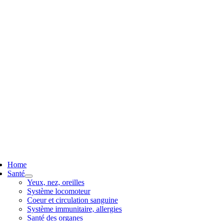
ggle
vigation
Home
Santé
Yeux, nez, oreilles
Système locomoteur
Coeur et circulation sanguine
Système immunitaire, allergies
Santé des organes