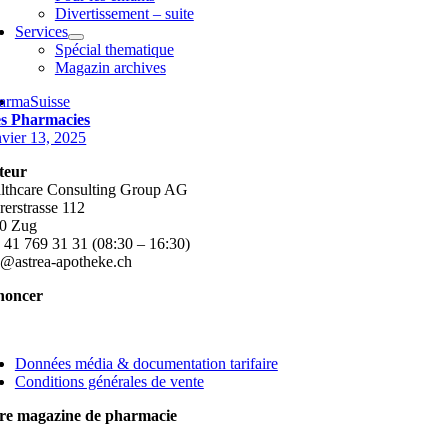
Divertissement – suite
Services
Spécial thematique
Magazin archives
armaSuisse
s Pharmacies
nvier 13, 2025
teur
lthcare Consulting Group AG
rerstrasse 112
0 Zug
 41 769 31 31 (08:30 – 16:30)
o@astrea-apotheke.ch
noncer
ggle
vigation
Données média & documentation tarifaire
Conditions générales de vente
re magazine de pharmacie