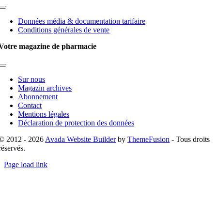
Toggle
Navigation
Données média & documentation tarifaire
Conditions générales de vente
Votre magazine de pharmacie
Toggle
Navigation
Sur nous
Magazin archives
Abonnement
Contact
Mentions légales
Déclaration de protection des données
© 2012 - 2026
Avada Website Builder
by
ThemeFusion
- Tous droits
réservés.
Page load link
Go
to
Top