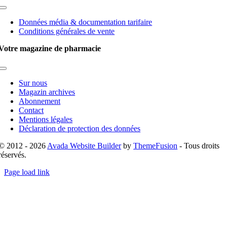
Toggle
Navigation
Données média & documentation tarifaire
Conditions générales de vente
Votre magazine de pharmacie
Toggle
Navigation
Sur nous
Magazin archives
Abonnement
Contact
Mentions légales
Déclaration de protection des données
© 2012 - 2026
Avada Website Builder
by
ThemeFusion
- Tous droits
réservés.
Page load link
Go
to
Top