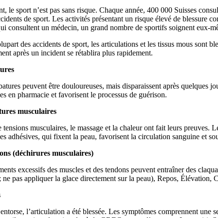
, le sport n’est pas sans risque. Chaque année, 400 000 Suisses consulte
ccidents de sport. Les activités présentant un risque élevé de blessure com
qui consultent un médecin, un grand nombre de sportifs soignent eux-mê
lupart des accidents de sport, les articulations et les tissus mous sont b
ent après un incident se rétablira plus rapidement.
ures
atures peuvent être douloureuses, mais disparaissent après quelques jou
es en pharmacie et favorisent le processus de guérison.
tures musculaires
 tensions musculaires, le massage et la chaleur ont fait leurs preuves. Le
s adhésives, qui fixent la peau, favorisent la circulation sanguine et sou
ons (déchirures musculaires)
ments excessifs des muscles et des tendons peuvent entraîner des claqu
r; ne pas appliquer la glace directement sur la peau), Repos, Élévation, 
s
entorse, l’articulation a été blessée. Les symptômes comprennent une s