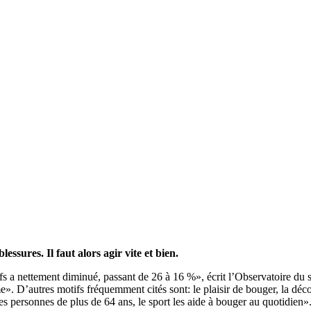
essures. Il faut alors agir vite et bien.
ifs a nettement diminué, passant de 26 à 16 %», écrit l’Observatoire du
me». D’autres motifs fréquemment cités sont: le plaisir de bouger, la décou
es personnes de plus de 64 ans, le sport les aide à bouger au quotidien»