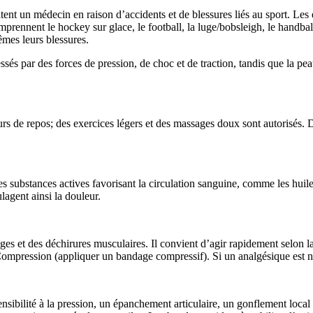
nt un médecin en raison d’accidents et de blessures liés au sport. Les e
prennent le hockey sur glace, le football, la luge/bobsleigh, le handball, 
mes leurs blessures.
lessés par des forces de pression, de choc et de traction, tandis que la p
rs de repos; des exercices légers et des massages doux sont autorisés. D
s substances actives favorisant la circulation sanguine, comme les huiles
lagent ainsi la douleur.
ages et des déchirures musculaires. Il convient d’agir rapidement selon
Compression (appliquer un bandage compressif). Si un analgésique est néc
ensibilité à la pression, un épanchement articulaire, un gonflement lo