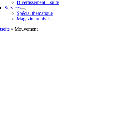
Divertissement – suite
Services
Spécial thematique
Magazin archives
tseite
»
Mouvement