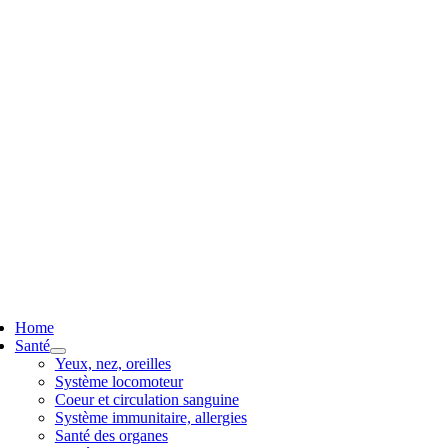
ggle
vigation
Home
Santé
Yeux, nez, oreilles
Système locomoteur
Coeur et circulation sanguine
Système immunitaire, allergies
Santé des organes