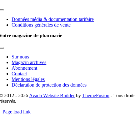
Toggle
Navigation
Données média & documentation tarifaire
Conditions générales de vente
Votre magazine de pharmacie
Toggle
Navigation
Sur nous
Magazin archives
Abonnement
Contact
Mentions légales
Déclaration de protection des données
© 2012 - 2026
Avada Website Builder
by
ThemeFusion
- Tous droits
réservés.
Page load link
Go
to
Top