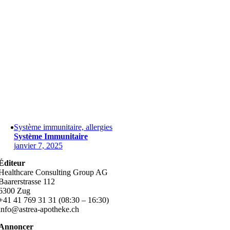
Système immunitaire, allergies
Système Immunitaire
janvier 7, 2025
Éditeur
Healthcare Consulting Group AG
Baarerstrasse 112
6300 Zug
+41 41 769 31 31 (08:30 – 16:30)
info@astrea-apotheke.ch
Annoncer