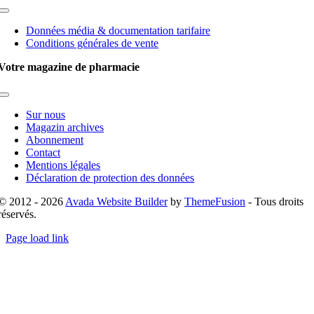
Toggle
Navigation
Données média & documentation tarifaire
Conditions générales de vente
Votre magazine de pharmacie
Toggle
Navigation
Sur nous
Magazin archives
Abonnement
Contact
Mentions légales
Déclaration de protection des données
© 2012 - 2026
Avada Website Builder
by
ThemeFusion
- Tous droits
réservés.
Page load link
Go
to
Top