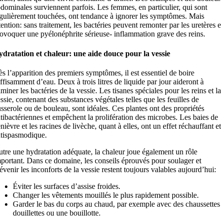
dominales surviennent parfois. Les femmes, en particulier, qui sont
gulièrement touchées, ont tendance à ignorer les symptômes. Mais
tention: sans traitement, les bactéries peuvent remonter par les uretères e
ovoquer une pyélonéphrite sérieuse- inflammation grave des reins.
dratation et chaleur: une aide douce pour la vessie
s l’apparition des premiers symptômes, il est essentiel de boire
ffisamment d’eau. Deux à trois litres de liquide par jour aideront à
iminer les bactéries de la vessie. Les tisanes spéciales pour les reins et la
ssie, contenant des substances végétales telles que les feuilles de
sserole ou de bouleau, sont idéales. Ces plantes ont des propriétés
tibactériennes et empêchent la prolifération des microbes. Les baies de
nièvre et les racines de livèche, quant à elles, ont un effet réchauffant et
tispasmodique.
tre une hydratation adéquate, la chaleur joue également un rôle
portant. Dans ce domaine, les conseils éprouvés pour soulager et
évenir les inconforts de la vessie restent toujours valables aujourd’hui:
Éviter les surfaces d’assise froides.
Changer les vêtements mouillés le plus rapidement possible.
Garder le bas du corps au chaud, par exemple avec des chaussettes
douillettes ou une bouillotte.