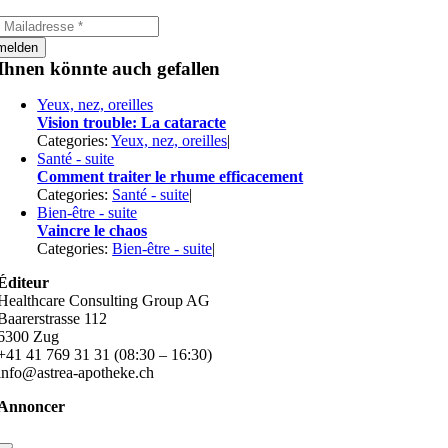
melden
Ihnen könnte auch gefallen
Yeux, nez, oreilles
Vision trouble: La cataracte
Categories:
Yeux, nez, oreilles
|
Santé - suite
Comment traiter le rhume efficacement
Categories:
Santé - suite
|
Bien-être - suite
Vaincre le chaos
Categories:
Bien-être - suite
|
Éditeur
Healthcare Consulting Group AG
Baarerstrasse 112
6300 Zug
+41 41 769 31 31 (08:30 – 16:30)
info@astrea-apotheke.ch
Annoncer