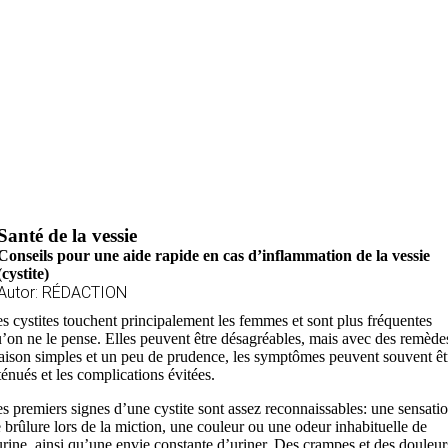
Santé de la vessie
Conseils pour une aide rapide en cas d’inflammation de la vessie
(cystite)
Autor: RÉDACTION
s cystites touchent principalement les femmes et sont plus fréquentes
’on ne le pense. Elles peuvent être désagréables, mais avec des remède
ison simples et un peu de prudence, les symptômes peuvent souvent êt
ténués et les complications évitées.
s premiers signes d’une cystite sont assez reconnaissables: une sensati
 brûlure lors de la miction, une couleur ou une odeur inhabituelle de
urine, ainsi qu’une envie constante d’uriner. Des crampes et des douleur