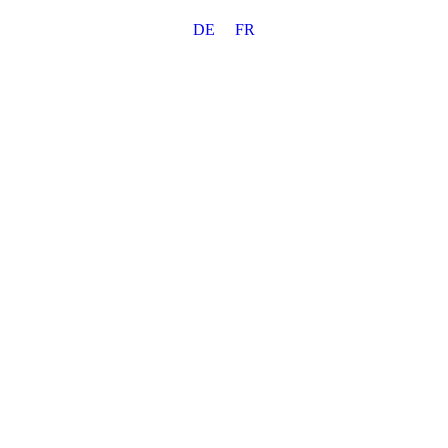
Skip
DE
FR
to
content