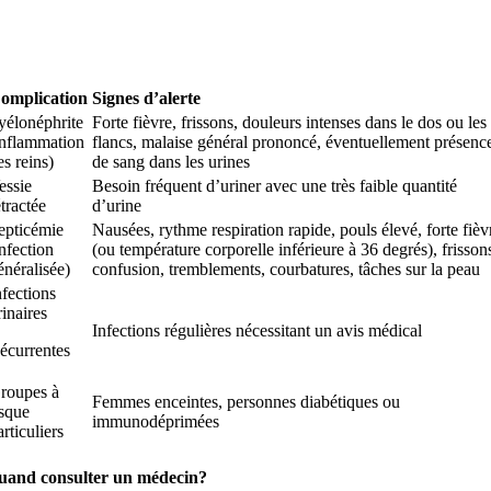
omplication
Signes d’alerte
yélonéphrite
Forte fièvre, frissons, douleurs intenses dans le dos ou les
inflammation
flancs, malaise général prononcé, éventuellement présenc
es reins)
de sang dans les urines
essie
Besoin fréquent d’uriner avec une très faible quantité
étractée
d’urine
epticémie
Nausées, rythme respiration rapide, pouls élevé, forte fièv
infection
(ou température corporelle inférieure à 36 degrés), frisson
énéralisée)
confusion, tremblements, courbatures, tâches sur la peau
nfections
rinaires
Infections régulières nécessitant un avis médical
écurrentes
roupes à
Femmes enceintes, personnes diabétiques ou
isque
immunodéprimées
articuliers
uand consulter un médecin?