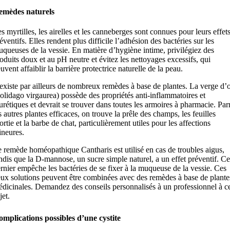
emèdes naturels
s myrtilles, les airelles et les canneberges sont connues pour leurs effet
éventifs. Elles rendent plus difficile l’adhésion des bactéries sur les
queuses de la vessie. En matière d’hygiène intime, privilégiez des
oduits doux et au pH neutre et évitez les nettoyages excessifs, qui
uvent affaiblir la barrière protectrice naturelle de la peau.
 existe par ailleurs de nombreux remèdes à base de plantes. La verge d’
olidago virgaurea) possède des propriétés anti-inflammatoires et
urétiques et devrait se trouver dans toutes les armoires à pharmacie. Pa
s autres plantes efficaces, on trouve la prêle des champs, les feuilles
ortie et la barbe de chat, particulièrement utiles pour les affections
neures.
 remède homéopathique Cantharis est utilisé en cas de troubles aigus,
ndis que la D-mannose, un sucre simple naturel, a un effet préventif. Ce
rnier empêche les bactéries de se fixer à la muqueuse de la vessie. Ces
ux solutions peuvent être combinées avec des remèdes à base de plante
dicinales. Demandez des conseils personnalisés à un professionnel à c
jet.
mplications possibles d’une cystite