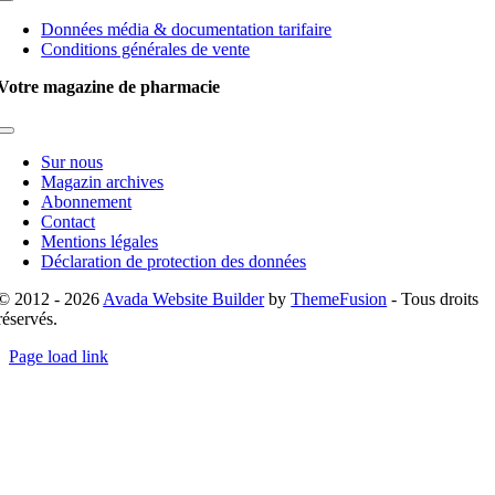
Toggle
Navigation
Données média & documentation tarifaire
Conditions générales de vente
Votre magazine de pharmacie
Toggle
Navigation
Sur nous
Magazin archives
Abonnement
Contact
Mentions légales
Déclaration de protection des données
© 2012 - 2026
Avada Website Builder
by
ThemeFusion
- Tous droits
réservés.
Page load link
Go
to
Top