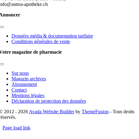
info@astrea-apotheke.ch
Annoncer
Toggle
Navigation
Données média & documentation tarifaire
Conditions générales de vente
Votre magazine de pharmacie
Toggle
Navigation
Sur nous
Magazin archives
Abonnement
Contact
Mentions légales
Déclaration de protection des données
© 2012 - 2026
Avada Website Builder
by
ThemeFusion
- Tous droits
réservés.
Page load link
Go
to