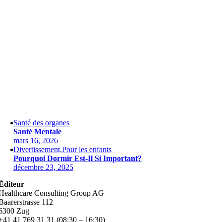
Santé des organes
Santé Mentale
mars 16, 2026
Divertissement,Pour les enfants
Pourquoi Dormir Est-Il Si Important?
décembre 23, 2025
Éditeur
Healthcare Consulting Group AG
Baarerstrasse 112
6300 Zug
+41 41 769 31 31 (08:30 – 16:30)