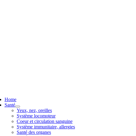
ggle
vigation
Home
Santé
Yeux, nez, oreilles
Système locomoteur
Coeur et circulation sanguine
Système immunitaire, allergies
Santé des organes