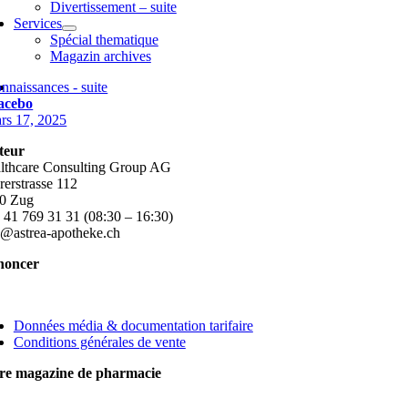
Divertissement – suite
Services
Spécial thematique
Magazin archives
nnaissances - suite
acebo
rs 17, 2025
teur
lthcare Consulting Group AG
rerstrasse 112
0 Zug
 41 769 31 31 (08:30 – 16:30)
o@astrea-apotheke.ch
noncer
ggle
vigation
Données média & documentation tarifaire
Conditions générales de vente
re magazine de pharmacie