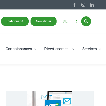
DE
FR
S’abonner À
Newsletter
Connaissances
Divertissement
Services