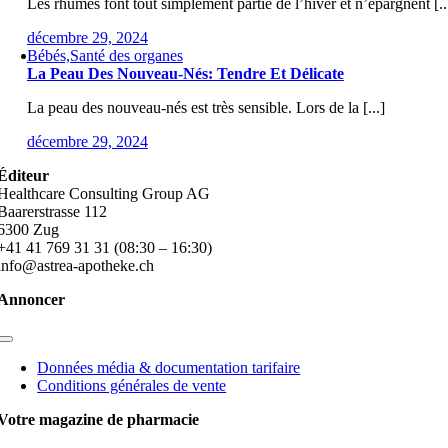
Les rhumes font tout simplement partie de l’hiver et n’épargnent [..
décembre 29, 2024
Bébés,Santé des organes
La Peau Des Nouveau-Nés: Tendre Et Délicate
La peau des nouveau-nés est très sensible. Lors de la [...]
décembre 29, 2024
Éditeur
Healthcare Consulting Group AG
Baarerstrasse 112
6300 Zug
+41 41 769 31 31 (08:30 – 16:30)
info@astrea-apotheke.ch
Annoncer
Toggle
Navigation
Données média & documentation tarifaire
Conditions générales de vente
Votre magazine de pharmacie