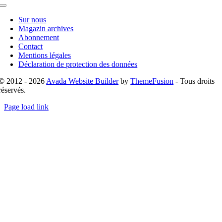
Toggle
Navigation
Sur nous
Magazin archives
Abonnement
Contact
Mentions légales
Déclaration de protection des données
© 2012 - 2026
Avada Website Builder
by
ThemeFusion
- Tous droits
réservés.
Page load link
Go
to
Top