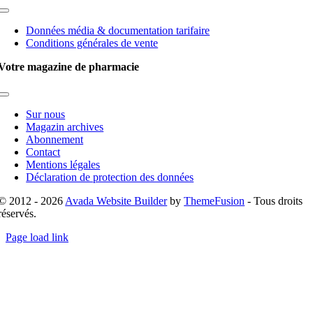
Toggle
Navigation
Données média & documentation tarifaire
Conditions générales de vente
Votre magazine de pharmacie
Toggle
Navigation
Sur nous
Magazin archives
Abonnement
Contact
Mentions légales
Déclaration de protection des données
© 2012 - 2026
Avada Website Builder
by
ThemeFusion
- Tous droits
réservés.
Page load link
Go
to
Top