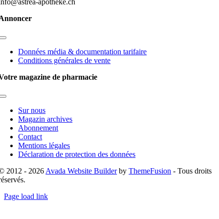
info@astrea-apotheke.ch
Annoncer
Toggle
Navigation
Données média & documentation tarifaire
Conditions générales de vente
Votre magazine de pharmacie
Toggle
Navigation
Sur nous
Magazin archives
Abonnement
Contact
Mentions légales
Déclaration de protection des données
© 2012 - 2026
Avada Website Builder
by
ThemeFusion
- Tous droits
réservés.
Page load link
Go
to