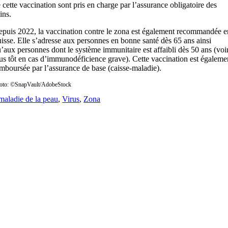
 cette vaccination sont pris en charge par l’assurance obligatoire des
ins.
puis 2022, la vaccination contre le zona est également recommandée e
isse. Elle s’adresse aux personnes en bonne santé dès 65 ans ainsi
’aux personnes dont le système immunitaire est affaibli dès 50 ans (voi
us tôt en cas d’immunodéficience grave). Cette vaccination est égaleme
mboursée par l’assurance de base (caisse-maladie).
oto: ©SnapVault/AdobeStock
maladie de la peau
,
Virus
,
Zona