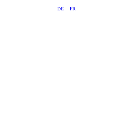
Skip
DE
FR
to
content