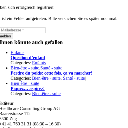
ben sich erfolgreich registriert.
 ist ein Fehler aufgetreten. Bitte versuchen Sie es später nochmal.
melden
Ihnen könnte auch gefallen
Enfants
Question d’enfant
Categories:
Enfants
|
Bien-être - suite,Santé - suite
Perdre du poids: cette fois, ça va marcher!
Categories:
Bien-être - suite
,
Santé - suite
|
Bien-être - suite
Piquez… aspirez!
Categories:
Bien-être - suite
|
Éditeur
Healthcare Consulting Group AG
Baarerstrasse 112
6300 Zug
+41 41 769 31 31 (08:30 – 16:30)