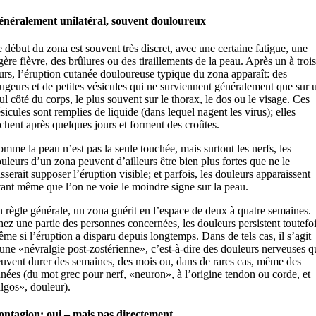
énéralement unilatéral, souvent douloureux
 début du zona est souvent très discret, avec une certaine fatigue, une
gère fièvre, des brûlures ou des tiraillements de la peau. Après un à trois
urs, l’éruption cutanée douloureuse typique du zona apparaît: des
ugeurs et de petites vésicules qui ne surviennent généralement que sur 
ul côté du corps, le plus souvent sur le thorax, le dos ou le visage. Ces
sicules sont remplies de liquide (dans lequel nagent les virus); elles
chent après quelques jours et forment des croûtes.
mme la peau n’est pas la seule touchée, mais surtout les nerfs, les
uleurs d’un zona peuvent d’ailleurs être bien plus fortes que ne le
isserait supposer l’éruption visible; et parfois, les douleurs apparaissent
ant même que l’on ne voie le moindre signe sur la peau.
 règle générale, un zona guérit en l’espace de deux à quatre semaines.
ez une partie des personnes concernées, les douleurs persistent toutefoi
me si l’éruption a disparu depuis longtemps. Dans de tels cas, il s’agit
une «névralgie post-zostérienne», c’est-à-dire des douleurs nerveuses q
uvent durer des semaines, des mois ou, dans de rares cas, même des
nées (du mot grec pour nerf, «neuron», à l’origine tendon ou corde, et
lgos», douleur).
ntagion: oui – mais pas directement