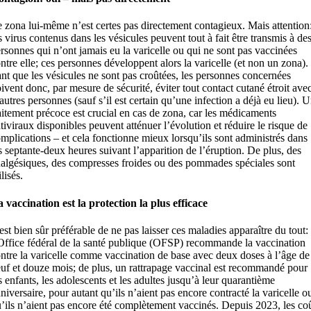
 zona lui-même n’est certes pas directement contagieux. Mais attention
s virus contenus dans les vésicules peuvent tout à fait être transmis à de
rsonnes qui n’ont jamais eu la varicelle ou qui ne sont pas vaccinées
ntre elle; ces personnes développent alors la varicelle (et non un zona).
nt que les vésicules ne sont pas croûtées, les personnes concernées
ivent donc, par mesure de sécurité, éviter tout contact cutané étroit ave
autres personnes (sauf s’il est certain qu’une infection a déjà eu lieu). 
aitement précoce est crucial en cas de zona, car les médicaments
tiviraux disponibles peuvent atténuer l’évolution et réduire le risque de
mplications – et cela fonctionne mieux lorsqu’ils sont administrés dans
s septante-deux heures suivant l’apparition de l’éruption. De plus, des
algésiques, des compresses froides ou des pommades spéciales sont
ilisés.
 vaccination est la protection la plus efficace
 est bien sûr préférable de ne pas laisser ces maladies apparaître du tout:
Office fédéral de la santé publique (OFSP) recommande la vaccination
ntre la varicelle comme vaccination de base avec deux doses à l’âge de
uf et douze mois; de plus, un rattrapage vaccinal est recommandé pour
s enfants, les adolescents et les adultes jusqu’à leur quarantième
niversaire, pour autant qu’ils n’aient pas encore contracté la varicelle o
’ils n’aient pas encore été complètement vaccinés. Depuis 2023, les co