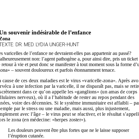
Un souvenir indésirable de l’enfance
Zona
TEXTE: DR. MED. LYDIA UNGER-HUNT
s varicelles de l’enfance ne devraient-elles pas appartenir au passé?
lheureusement non: l’agent pathogène a, pour ainsi dire, pris un ticket
 retour à vie et peut donc se manifester à tout moment sous la forme d’
ona» – souvent douloureux et parfois étonnamment tenace.
 cause de ces deux maladies est le virus «varicelle-zona». Après avo
rvécu à une infection par la varicelle, il ne disparaît pas, mais se retir
scrètement dans ce qu’on appelle les «ganglions» (un amas de corps
llulaires nerveux), où il a l’habitude de rester au repos pendant des
nées, voire des décennies. Si le système immunitaire est affaibli – pa
emple par le stress ou une maladie, mais aussi, plus injustement,
mplement avec l’âge – le virus peut se réactiver, et le résultat s’appell
ors le zona (en médecine: «herpes zoster»).
Les douleurs peuvent être plus fortes que ne le laisse supposer
l’éruption cutanée.