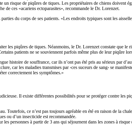
te un risque de piqûres de tiques. Les propriétaires de chiens doivent é
rche de ces «acariens ectoparasites», recommande le Dr. Lorenzet.
 parties du corps de ses patients. «Les endroits typiques sont les aisselles
iter les piqûres de tiques. Néanmoins, le Dr. Lorenzet constate que le 
ertains patients ne se souviennent parfois même plus de leur piqûre lors
ue histoire de souffrance, car ils n’ont pas été pris au sérieux par d’
exclure, car les maladies transmises par ‹ces suceurs de sang› se manife
préter correctement les symptômes.»
cieuse. Il existe différentes possibilités pour se protéger contre les piq
u. Toutefois, ce n’est pas toujours agréable en été en raison de la chale
tiques ou d’un insecticide est recommandée.
 les personnes à partir de 3 ans qui séjournent dans les zones à risque 