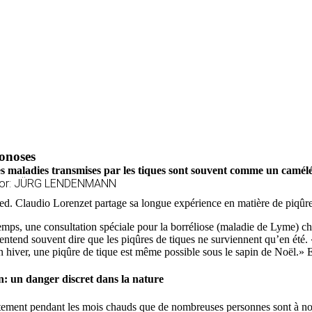
onoses
s maladies transmises par les tiques sont souvent comme un caméléo
tor: JÜRG LENDENMANN
d. Claudio Lorenzet partage sa longue expérience en matière de piqûres
mps, une consultation spéciale pour la borréliose (maladie de Lyme) ch
entend souvent dire que les piqûres de tiques ne surviennent qu’en été. 
 hiver, une piqûre de tique est même possible sous le sapin de Noël.» En 
n: un danger discret dans la nature
tement pendant les mois chauds que de nombreuses personnes sont à nouve