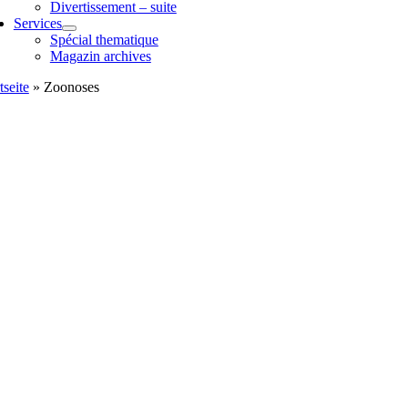
Divertissement – suite
Services
Spécial thematique
Magazin archives
tseite
»
Zoonoses