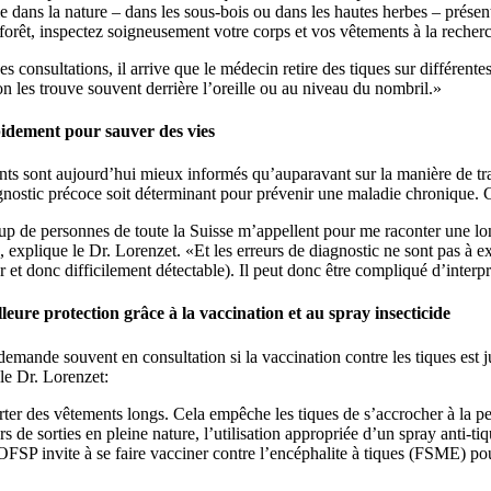
e dans la nature – dans les sous-bois ou dans les hautes herbes – présen
 forêt, inspectez soigneusement votre corps et vos vêtements à la reche
es consultations, il arrive que le médecin retire des tiques sur différentes
on les trouve souvent derrière l’oreille ou au niveau du nombril.»
idement pour sauver des vies
nts sont aujourd’hui mieux informés qu’auparavant sur la manière de tra
gnostic précoce soit déterminant pour prévenir une maladie chronique. C
 de personnes de toute la Suisse m’appellent pour me raconter une long
, explique le Dr. Lorenzet. «Et les erreurs de diagnostic ne sont pas à 
 et donc difficilement détectable). Il peut donc être compliqué d’inter
leure protection grâce à la vaccination et au spray insecticide
mande souvent en consultation si la vaccination contre les tiques est judi
le Dr. Lorenzet:
rter des vêtements longs. Cela empêche les tiques de s’accrocher à la pea
rs de sorties en pleine nature, l’utilisation appropriée d’un spray anti-
OFSP invite à se faire vacciner contre l’encéphalite à tiques (FSME) pour