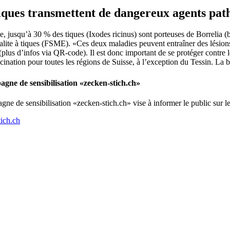
iques transmettent de dangereux agents pat
e, jusqu’à 30 % des tiques (Ixodes ricinus) sont porteuses de Borrelia (
alite à tiques (FSME). «Ces deux maladies peuvent entraîner des lésions
plus d’infos via QR-code). Il est donc important de se protéger contre 
cination pour toutes les régions de Suisse, à l’exception du Tessin. La bor
gne de sensibilisation «zecken-stich.ch»
ne de sensibilisation «zecken-stich.ch» vise à informer le public sur l
tich.ch