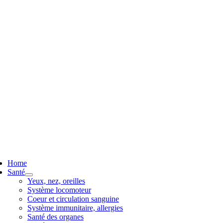
ggle
vigation
Home
Santé
Yeux, nez, oreilles
Système locomoteur
Coeur et circulation sanguine
Système immunitaire, allergies
Santé des organes