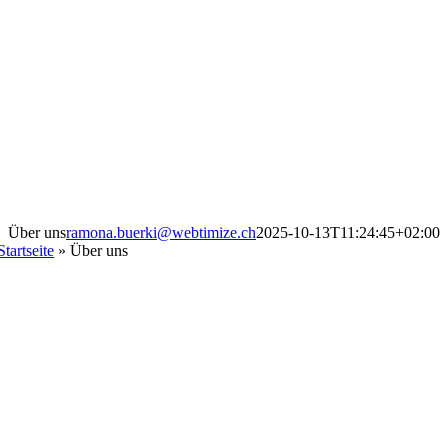
Über uns
ramona.buerki@webtimize.ch
2025-10-13T11:24:45+02:00
Startseite
»
Über uns