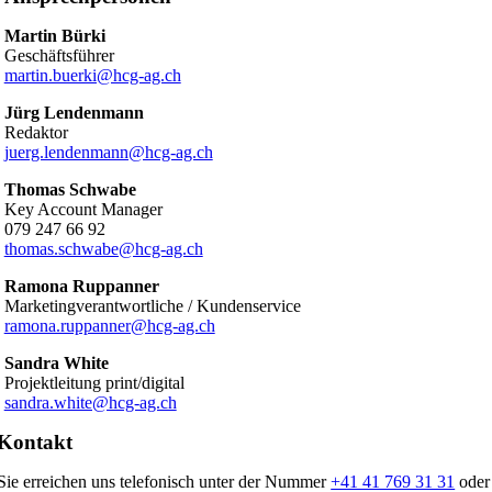
Martin Bürki
Geschäftsführer
martin.buerki@hcg-ag.ch
Jürg Lendenmann
Redaktor
juerg.lendenmann@hcg-ag.ch
Thomas Schwabe
Key Account Manager
079 247 66 92
thomas.schwabe@hcg-ag.ch
Ramona Ruppanner
Marketingverantwortliche / Kundenservice
ramona.ruppanner@hcg-ag.ch
Sandra White
Projektleitung print/digital
sandra.white@hcg-ag.ch
Kontakt
Sie erreichen uns telefonisch unter der Nummer
+41 41 769 31 31
oder