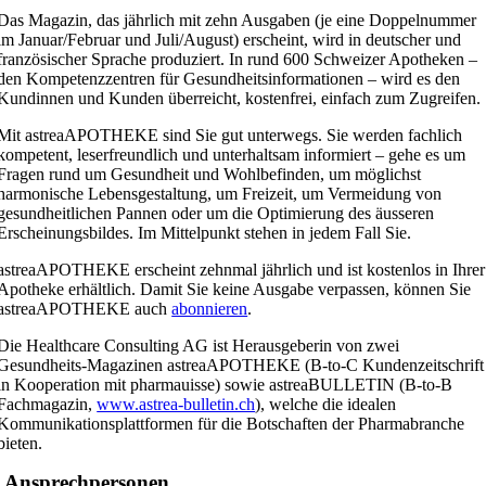
Das Magazin, das jährlich mit zehn Ausgaben (je eine Doppelnummer
im Januar/Februar und Juli/August) erscheint, wird in deutscher und
französischer Sprache produziert. In rund 600 Schweizer Apotheken –
den Kompetenzzentren für Gesundheitsinformationen – wird es den
Kundinnen und Kunden überreicht, kostenfrei, einfach zum Zugreifen.
Mit astreaAPOTHEKE sind Sie gut unterwegs. Sie werden fachlich
kompetent, leserfreundlich und unterhaltsam informiert – gehe es um
Fragen rund um Gesundheit und Wohlbefinden, um möglichst
harmonische Lebensgestaltung, um Freizeit, um Vermeidung von
gesundheitlichen Pannen oder um die Optimierung des äusseren
Erscheinungsbildes. Im Mittelpunkt stehen in jedem Fall Sie.
astreaAPOTHEKE erscheint zehnmal jährlich und ist kostenlos in Ihrer
Apotheke erhältlich. Damit Sie keine Ausgabe verpassen, können Sie
astreaAPOTHEKE auch
abonnieren
.
Die Healthcare Consulting AG ist Herausgeberin von zwei
Gesundheits-Magazinen astreaAPOTHEKE (B-to-C Kundenzeitschrift
in Kooperation mit pharmauisse) sowie astreaBULLETIN (B-to-B
Fachmagazin,
www.astrea-bulletin.ch
), welche die idealen
Kommunikationsplattformen für die Botschaften der Pharmabranche
bieten.
Ansprechpersonen