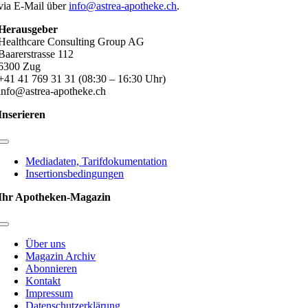
via E-Mail über
info@astrea-apotheke.ch
.
Herausgeber
Healthcare Consulting Group AG
Baarerstrasse 112
6300 Zug
+41 41 769 31 31 (08:30 – 16:30 Uhr)
info@astrea-apotheke.ch
Inserieren
Toggle
Navigation
Mediadaten, Tarifdokumentation
Insertionsbedingungen
Ihr Apotheken-Magazin
Toggle
Navigation
Über uns
Magazin Archiv
Abonnieren
Kontakt
Impressum
Datenschutzerklärung