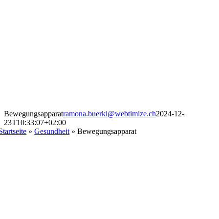
Bewegungsapparat
ramona.buerki@webtimize.ch
2024-12-
23T10:33:07+02:00
Startseite
»
Gesundheit
»
Bewegungsapparat