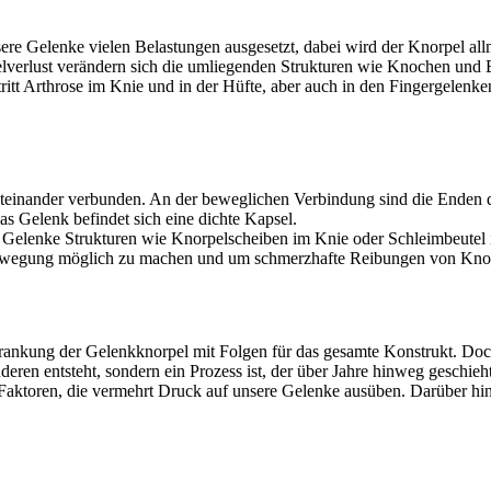
re Gelenke vielen Belastungen ausgesetzt, dabei wird der Knorpel allmä
elverlust verändern sich die umliegenden Strukturen wie Knochen und 
itt Arthrose im Knie und in der Hüfte, aber auch in den Fingergelenken
iteinander verbunden. An der beweglichen Verbindung sind die Enden 
s Gelenk befindet sich eine dichte Kapsel.
Gelenke Strukturen wie Knorpelscheiben im Knie oder Schleimbeutel i
 Bewegung möglich zu machen und um schmerzhafte Reibungen von Kno
Erkrankung der Gelenkknorpel mit Folgen für das gesamte Konstrukt. Do
eren entsteht, sondern ein Prozess ist, der über Jahre hinweg geschie
 Faktoren, die vermehrt Druck auf unsere Gelenke ausüben. Darüber hi