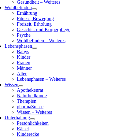
Gesundheit – Weiteres
Wohlbefinden
Ernährung
Fitness, Bewegung
Freizeit, Erholung
Gesichts- und Körperpflege
Psyche
Wohlbefinden – Weiteres
Lebensphasen
Babys
Kinder
Frauen
Männer
Alter
Lebensphasen – Weiteres
Wissen
Apothekenrat
Naturheilkunde
Therapien
pharmaSuisse
Wissen – Weiteres
Unterhaltung
Persönlichkeiten
Rätsel
Kinderecke