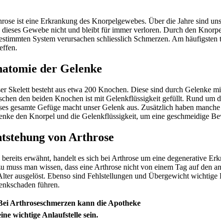
hrose ist eine Erkrankung des Knorpelgewebes. Über die Jahre sind unse
h dieses Gewebe nicht und bleibt für immer verloren. Durch den Knorp
estimmten System verursachen schliesslich Schmerzen. Am häufigsten tr
effen.
atomie der Gelenke
er Skelett besteht aus etwa 200 Knochen. Diese sind durch Gelenke m
schen den beiden Knochen ist mit Gelenkflüssigkeit gefüllt. Rund um da
ses gesamte Gefüge macht unser Gelenk aus. Zusätzlich haben manche 
enke den Knorpel und die Gelenkflüssigkeit, um eine geschmeidige
tstehung von Arthrose
 bereits erwähnt, handelt es sich bei Arthrose um eine degenerative 
u muss man wissen, dass eine Arthrose nicht von einem Tag auf den and
Alter ausgelöst. Ebenso sind Fehlstellungen und Übergewicht wichtige
enkschaden führen.
Bei Arthroseschmerzen kann die Apotheke
eine wichtige Anlaufstelle sein.