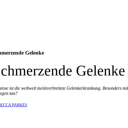
hmerzende Gelenke
chmerzende Gelenke
hrose ist die weltweit meistverbreitete Gelenkerkrankung. Besonders m
egen tun?
BECCA PARKES