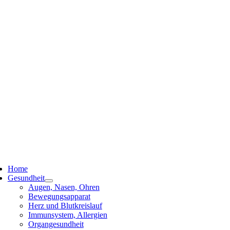
ggle
vigation
Home
Gesundheit
Augen, Nasen, Ohren
Bewegungsapparat
Herz und Blutkreislauf
Immunsystem, Allergien
Organgesundheit