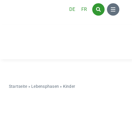
Zum
DE
FR
Inhalt
springen
Startseite
»
Lebensphasen
»
Kinder